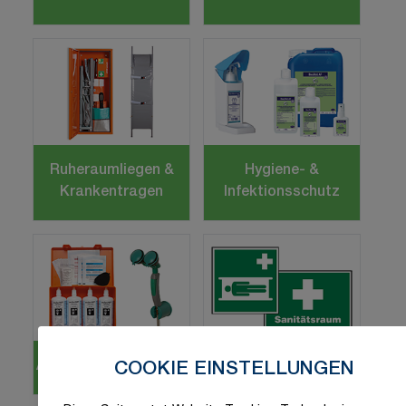
Ruheraumliegen &
Hygiene- &
Krankentragen
Infektionsschutz
Augen- & Notduschen
Erste Hilfe-Schilder
COOKIE EINSTELLUNGEN