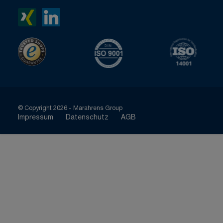
Xing>
LinkedIn>
TrustedShops
ISO 9001 zertifiziert
ISO 1400
© Copyright 2026 - Marahrens Group
Impressum
Datenschutz
AGB