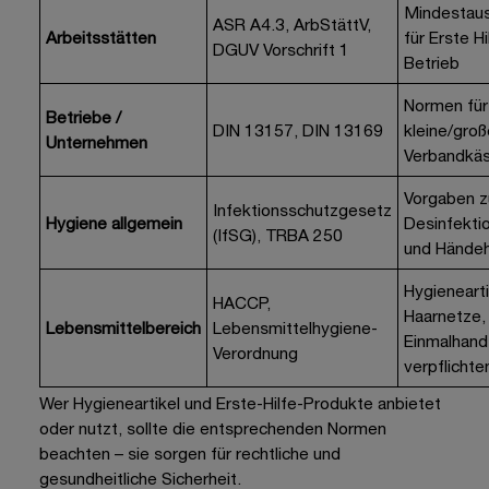
Mindestaus
ASR A4.3, ArbStättV,
Arbeitsstätten
für Erste Hi
DGUV Vorschrift 1
Betrieb
Normen für
Betriebe /
DIN 13157, DIN 13169
kleine/groß
Unternehmen
Verbandkä
Vorgaben z
Infektionsschutzgesetz
Hygiene allgemein
Desinfekti
(IfSG), TRBA 250
und
Händeh
Hygienearti
HACCP,
Haarnetze,
Lebensmittelbereich
Lebensmittelhygiene-
Einmalhan
Verordnung
verpflichte
Wer Hygieneartikel und Erste-Hilfe-Produkte anbietet
oder nutzt, sollte die entsprechenden Normen
beachten – sie sorgen für rechtliche und
gesundheitliche Sicherheit.