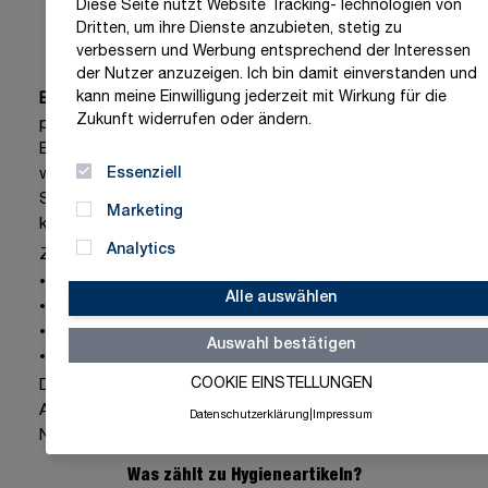
Diese Seite nutzt Website Tracking-Technologien von
Dritten, um ihre Dienste anzubieten, stetig zu
Erste Hilfe & Hygieneartikel
verbessern und Werbung entsprechend der Interessen
der Nutzer anzuzeigen. Ich bin damit einverstanden und
Was bedeutet Erste Hilfe?
kann meine Einwilligung jederzeit mit Wirkung für die
Erste Hilfe
bezeichnet alle Maßnahmen, die bei
Zukunft widerrufen oder ändern.
plötzlichen Verletzungen oder Erkrankungen bis zum
Eintreffen des Rettungsdienstes durchgeführt
Essenziell
werden. Sie umfasst lebensrettende
Sofortmaßnahmen ebenso wie die Versorgung
Marketing
kleinerer Wunden.
Analytics
Ziel der Ersten Hilfe ist es:
Leben zu retten
Alle auswählen
den Zustand des Verletzten zu stabilisieren
Schmerzen zu lindern
Auswahl bestätigen
Infektionen zu verhindern
COOKIE EINSTELLUNGEN
Dazu braucht es neben Wissen auch die richtige
Ausstattung – vom
Pflaster
bis zu
Augen- und
Datenschutzerklärung
|
Impressum
Notduschen
.
Was zählt zu Hygieneartikeln?