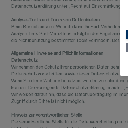
Datenschutzerklärung unter „Recht auf Einschränkung der
Analyse-Tools und Tools von Drittanbietern
Beim Besuch unserer Website kann Ihr Surf-Verhalten st
Analyse Ihres Surf-Verhaltens erfolgt in der Regel anony
die Nichtbenutzung bestimmter Tools verhindern. Detailli
Allgemeine Hinweise und Pflichtinformationen
Datenschutz
Wir nehmen den Schutz Ihrer persönlichen Daten sehr ern
Datenschutzvorschriften sowie dieser Datenschutzerklär
Wenn Sie diese Website benutzen, werden verschiedene 
können. Die vorliegende Datenschutzerklärung erläutert, 
Wir weisen darauf hin, dass die Datenübertragung im Inte
Zugriff durch Dritte ist nicht möglich.
Hinweis zur verantwortlichen Stelle
Die verantwortliche Stelle für die Datenverarbeitung auf d