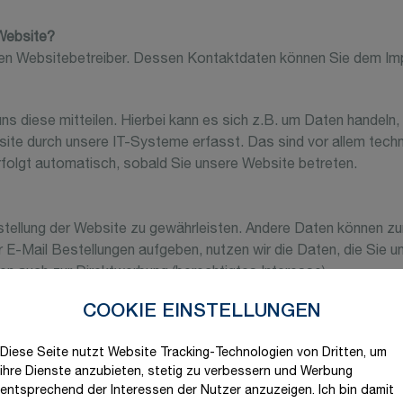
 Website?
 den Websitebetreiber. Dessen Kontaktdaten können Sie dem I
 diese mitteilen. Hierbei kann es sich z.B. um Daten handeln, 
e durch unsere IT-Systeme erfasst. Das sind vor allem techn
rfolgt automatisch, sobald Sie unsere Website betreten.
eitstellung der Website zu gewährleisten. Andere Daten können 
E-Mail Bestellungen aufgeben, nutzen wir die Daten, die Sie un
ten auch zur Direktwerbung (berechtigtes Interesse).
COOKIE EINSTELLUNGEN
ber Herkunft, Empfänger und Zweck Ihrer gespeicherten persone
Diese Seite nutzt Website Tracking-Technologien von Dritten, um
Daten zu verlangen. Hierzu sowie zu weiteren Fragen zum Thema
ihre Dienste anzubieten, stetig zu verbessern und Werbung
eren steht Ihnen ein Beschwerderecht bei der zuständigen A
entsprechend der Interessen der Nutzer anzuzeigen. Ich bin damit
en die Einschränkung der Verarbeitung Ihrer personenbezogene