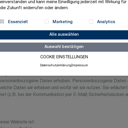
einverstanden und kann meine Einwilligung jederzeit mit Wirkung für
 Verarbeitung“.
die Zukunft widerrufen oder ändern.
Essenziell
Marketing
Analytics
atistisch ausgewertet werden. Das geschieht vor allem mit Co
m; das Surf-Verhalten kann nicht zu Ihnen zurückverfolgt werden
Alle auswählen
erte Informationen dazu finden Sie in der folgenden Datenschutz
Auswahl bestätigen
COOKIE EINSTELLUNGEN
Datenschutzerklärung
|
Impressum
st. Wir behandeln Ihre personenbezogenen Daten vertraulich un
ung.
personenbezogene Daten erhoben. Personenbezogene Daten sind
welche Daten wir erheben und wofür wir sie nutzen. Sie erläute
rnet (z.B. bei der Kommunikation per E-Mail) Sicherheitslücken
ieser Website ist: