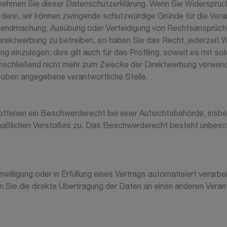
tnehmen Sie dieser Datenschutzerklärung. Wenn Sie Widerspruch 
denn, wir können zwingende schutzwürdige Gründe für die Verar
Geltendmachung, Ausübung oder Verteidigung von Rechtsansprüch
ektwerbung zu betreiben, so haben Sie das Recht, jederzeit W
nzulegen; dies gilt auch für das Profiling, soweit es mit sol
schließend nicht mehr zum Zwecke der Direktwerbung verwende
e oben angegebene verantwortliche Stelle.
ffenen ein Beschwerderecht bei einer Aufsichtsbehörde, insbe
tmaßlichen Verstoßes zu. Das Beschwerderecht besteht unbesch
willigung oder in Erfüllung eines Vertrags automatisiert verarbe
ie die direkte Übertragung der Daten an einen anderen Verantw