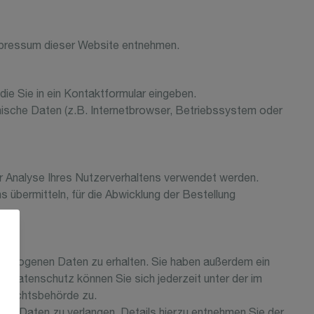
mpressum dieser Website entnehmen.
die Sie in ein Kontaktformular eingeben.
ische Daten (z.B. Internetbrowser, Betriebssystem oder
zur Analyse Ihres Nutzerverhaltens verwendet werden.
s übermitteln, für die Abwicklung der Bestellung
nbezogenen Daten zu erhalten. Sie haben außerdem ein
 Datenschutz können Sie sich jederzeit unter der im
ufsichtsbehörde zu.
n Daten zu verlangen. Details hierzu entnehmen Sie der