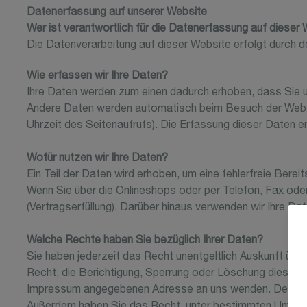
Datenerfassung auf unserer Website
Wer ist verantwortlich für die Datenerfassung auf dieser
Die Datenverarbeitung auf dieser Website erfolgt durch
Wie erfassen wir Ihre Daten?
Ihre Daten werden zum einen dadurch erhoben, dass Sie uns
Andere Daten werden automatisch beim Besuch der Websit
Uhrzeit des Seitenaufrufs). Die Erfassung dieser Daten e
Wofür nutzen wir Ihre Daten?
Ein Teil der Daten wird erhoben, um eine fehlerfreie Ber
Wenn Sie über die Onlineshops oder per Telefon, Fax oder 
(Vertragserfüllung). Darüber hinaus verwenden wir Ihre Da
Welche Rechte haben Sie bezüglich Ihrer Daten?
Sie haben jederzeit das Recht unentgeltlich Auskunft ü
Recht, die Berichtigung, Sperrung oder Löschung dieser 
Impressum angegebenen Adresse an uns wenden. Des Weit
Außerdem haben Sie das Recht, unter bestimmten Umständ