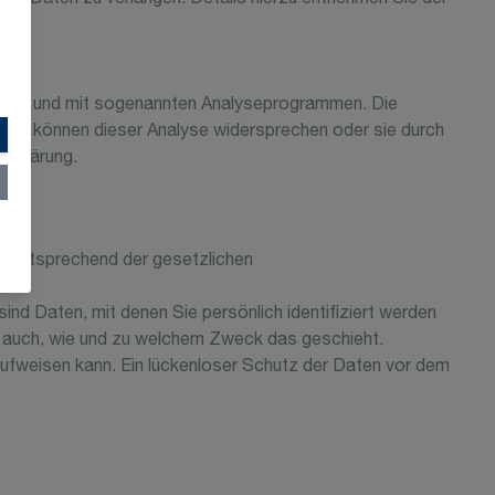
okies und mit sogenannten Analyseprogrammen. Die
. Sie können dieser Analyse widersprechen oder sie durch
erklärung.
d entsprechend der gesetzlichen
 Daten, mit denen Sie persönlich identifiziert werden
rt auch, wie und zu welchem Zweck das geschieht.
 aufweisen kann. Ein lückenloser Schutz der Daten vor dem