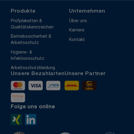
Produkte
Unternehmen
Prüfplaketten &
Über uns
Qualitätskennzeichen
Karriere
Betriebssicherheit &
Kontakt
Arbeitsschutz
Hygiene- &
Infektionsschutz
Arbeitsschutzkleidung
Unsere Bezahlarten
Unsere Partner
Mastercard
Visa
Vorkasse
DHL
UPS Express
Rechnung
Folge uns online
Xing>
LinkedIn>