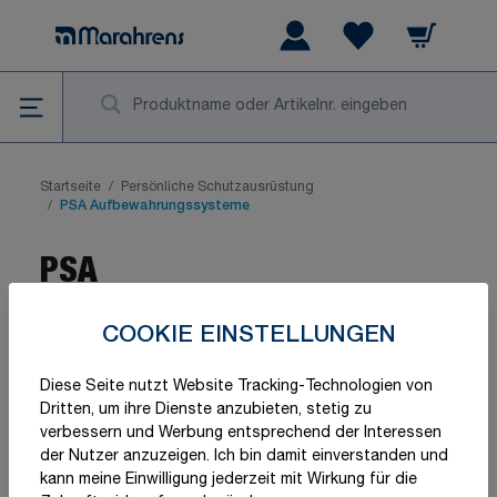
Zum Inhalt springen
Warenkorb
Wishlist Items
Su
Startseite
/
Persönliche Schutzausrüstung
/
PSA Aufbewahrungssysteme
PSA
Aufbewahrungssysteme
COOKIE EINSTELLUNGEN
Diese Seite nutzt Website Tracking-Technologien von
Dritten, um ihre Dienste anzubieten, stetig zu
verbessern und Werbung entsprechend der Interessen
der Nutzer anzuzeigen. Ich bin damit einverstanden und
kann meine Einwilligung jederzeit mit Wirkung für die