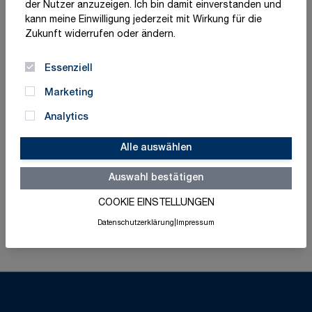
der Nutzer anzuzeigen. Ich bin damit einverstanden und
Zeitverlust, sondern unterstützt auch die
kann meine Einwilligung jederzeit mit Wirkung für die
Barrierefreiheit
, optimiert Abläufe und trägt zur
Zukunft widerrufen oder ändern.
positiven Wahrnehmung eines Gebäudes oder
Unternehmens
bei. Professionelle Leitsysteme sind
Essenziell
damit nicht nur funktional, sondern auch Teil der
Corporate Identity und des Raumdesigns.
Marketing
Analytics
Alle auswählen
Auswahl bestätigen
COOKIE EINSTELLUNGEN
Taktile Leitsysteme
Rettungszeichenleuchten
Datenschutzerklärung
|
Impressum