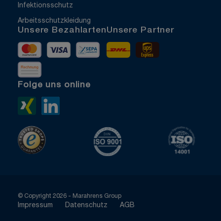
Infektionsschutz
Arbeitsschutzkleidung
Unsere Bezahlarten
Unsere Partner
Mastercard
Visa
Vorkasse
DHL
UPS Express
Rechnung
Folge uns online
Xing>
LinkedIn>
TrustedShops
ISO 9001 zertifiziert
ISO 1400
© Copyright 2026 - Marahrens Group
Impressum
Datenschutz
AGB