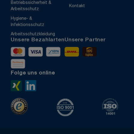
Betriebssicherheit &
Kontakt
Arbeitsschutz
Hygiene- &
Infektionsschutz
Arbeitsschutzkleidung
Unsere Bezahlarten
Unsere Partner
Mastercard
Visa
Vorkasse
DHL
UPS Express
Rechnung
Folge uns online
Xing>
LinkedIn>
TrustedShops
ISO 9001 zertifiziert
ISO 1400