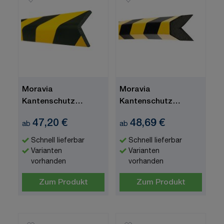
Moravia
Moravia
Kantenschutz
Kantenschutz
"MORION", Winkel,
"MORION", Trapez,
47,20 €
48,69 €
ab
ab
gelb/schwarz
gelb/schwarz,
1000x40x20
Schnell lieferbar
Schnell lieferbar
Varianten
Varianten
vorhanden
vorhanden
Zum Produkt
Zum Produkt