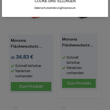
COOKIE EINSTELLUNGEN
Datenschutzerklärung
|
Impressum
Moravia
Moravia
Flächenschutz
Flächenschutz
"MORION", Kreis,
"MORION", Kreis
34,83 €
langnachleuchtend
Schnell
ab
lieferbar
Schnell lieferbar
Varianten
Varianten
vorhanden
vorhanden
Zum Produkt
Zum Produkt