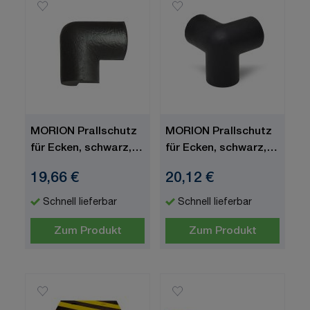
MORION Prallschutz
MORION Prallschutz
für Ecken, schwarz,
für Ecken, schwarz,
PU
PU
19,66 €
20,12 €
(Polyurethanschaum),
(Polyurethanschaum),
selbstklebend,
selbstklebend, 45
Schnell lieferbar
Schnell lieferbar
Zum Produkt
Zum Produkt