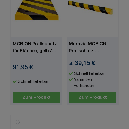
MORION Prallschutz
Moravia MORION
für Flächen, gelb /
Prallschutz,
schwarz, PU
trapezförmig,
39,15 €
ab
(Polyurethanschaum),
Polyurethanschaum
91,95 €
500 x 20
(PU), gelb/schwarz
Schnell lieferbar
Varianten
Schnell lieferbar
vorhanden
Zum Produkt
Zum Produkt