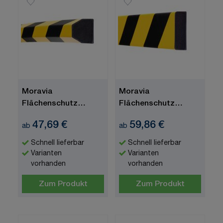
Moravia
Moravia
Flächenschutz
Flächenschutz
"MORION", Trapez,
"MORION", Rechteck
47,69 €
59,86 €
ab
ab
gelb/schwarz,
1000x40x20
Schnell lieferbar
Schnell lieferbar
Varianten
Varianten
vorhanden
vorhanden
Zum Produkt
Zum Produkt