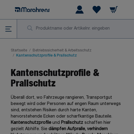
Zum Inhalt springen
Warenkorb
Wishlist Items
Su
Startseite
/
Betriebssicherheit & Arbeitsschutz
/
Kantenschutzprofile & Prallschutz
Kantenschutzprofile &
Prallschutz
Überall dort, wo Fahrzeuge rangieren, Transportgut
bewegt wird oder Personen auf engen Raum unterwegs
sind, entstehen Risiken durch harte Kanten,
hervorstehende Ecken oder scharfkantige Bauteile.
Kantenschutzprofile
und
Prallschutz
schaffen hier
gezielt Abhilfe. Sie
dämpfen Aufpralle, verhindern