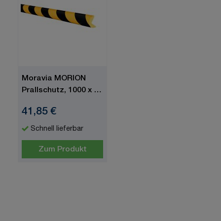
Moravia MORION
Prallschutz, 1000 x 40
mm, gelb/schwarz,
41,85 €
PU
(Polyurethanschaum),
Schnell lieferbar
selbstklebend
Zum Produkt