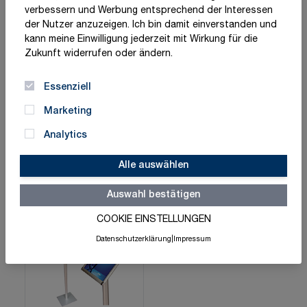
verbessern und Werbung entsprechend der Interessen
Ein gut platzierter
Werbeaufsteller
ist kein Deko-Element
der Nutzer anzuzeigen. Ich bin damit einverstanden und
– sondern ein hochwirksames Werkzeug zur
kann meine Einwilligung jederzeit mit Wirkung für die
Verkaufsförderung, Markenbildung und
Zukunft widerrufen oder ändern.
Kundenkommunikation.
Essenziell
Marketing
Analytics
Alle auswählen
Prospekthalter & -
Schaukästen &
Auswahl bestätigen
ständer
Leuchtsäulen
COOKIE EINSTELLUNGEN
Datenschutzerklärung
|
Impressum