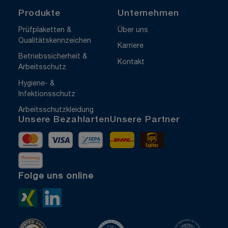
Produkte
Unternehmen
Prüfplaketten &
Über uns
Qualitätskennzeichen
Karriere
Betriebssicherheit &
Kontakt
Arbeitsschutz
Hygiene- &
Infektionsschutz
Arbeitsschutzkleidung
Unsere Bezahlarten
Unsere Partner
Mastercard
Visa
Vorkasse
DHL
UPS Express
Rechnung
Folge uns online
Xing>
LinkedIn>
TrustedShops
ISO 9001 zertifiziert
ISO 1400