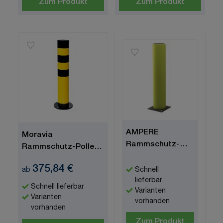
Zum Produkt
Zum Produkt
AMPERE
Moravia
Rammschutz-
Rammschutz-Poller
Poller "Rack
"BLACK BULL
375,84 €
Armour®"
Schnell
ab
SWING"
lieferbar
Schnell lieferbar
Varianten
Varianten
vorhanden
vorhanden
Zum Produkt