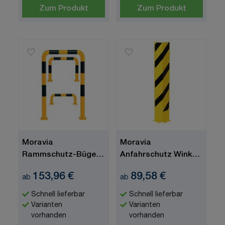
Zum Produkt
Zum Produkt
Moravia
Moravia
Rammschutz-Bügel
Anfahrschutz Winkel
"BLACK BULL"
"BLACK BULL", zum
153,96 €
89,58 €
ab
ab
Aufdübeln
Schnell lieferbar
Schnell lieferbar
Varianten
Varianten
vorhanden
vorhanden