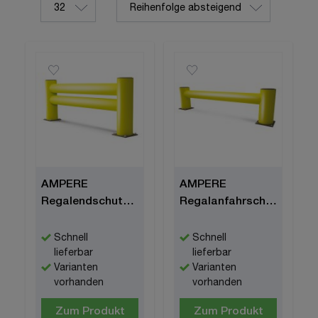
pro Seite
AMPERE
AMPERE
Regalendschutz
Regalanfahrschutz
Doppelplanke
Einzelplanke
"Rack Armour®"
"Rack Armour®"
Schnell
Schnell
lieferbar
lieferbar
Varianten
Varianten
vorhanden
vorhanden
Zum Produkt
Zum Produkt