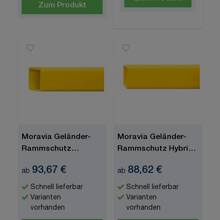
Zum Produkt
Moravia Geländer-
Moravia Geländer-
Rammschutz
Rammschutz Hybrid,
"Hybrid", Querbalken
Querbalken für
93,67 €
88,62 €
ab
ab
für Ecken
Anfang/End/Mittel
Schnell lieferbar
Schnell lieferbar
Varianten
Varianten
vorhanden
vorhanden