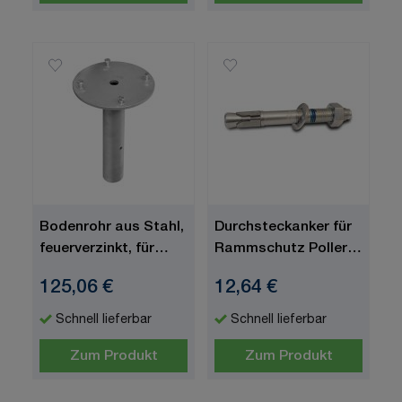
Bodenrohr aus Stahl,
Durchsteckanker für
feuerverzinkt, für
Rammschutz Poller
Rammschutz-Poller
XL + XXL und
125,06 €
12,64 €
SWING
Rammschutz Bügel
XL
Schnell lieferbar
Schnell lieferbar
Zum Produkt
Zum Produkt