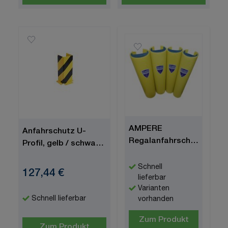
AMPERE
Anfahrschutz U-
Regalanfahrschutz
Profil, gelb / schwarz,
"Rack Armour®",
Gütestahl, 400 x 6
verschiedene
Schnell
127,44 €
Regalgrößen-
lieferbar
Varianten
Breiten
Schnell lieferbar
vorhanden
Zum Produkt
Zum Produkt