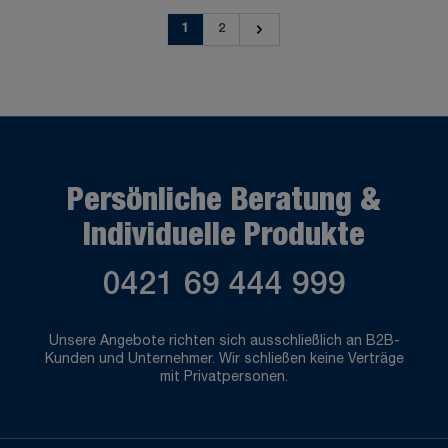
Seite
Seite
Sie lesen gerade die Seite
Seite
1
2
Persönliche Beratung &
Individuelle Produkte
0421 69 444 999
Unsere Angebote richten sich ausschließlich an B2B-
Kunden und Unternehmer. Wir schließen keine Verträge
mit Privatpersonen.