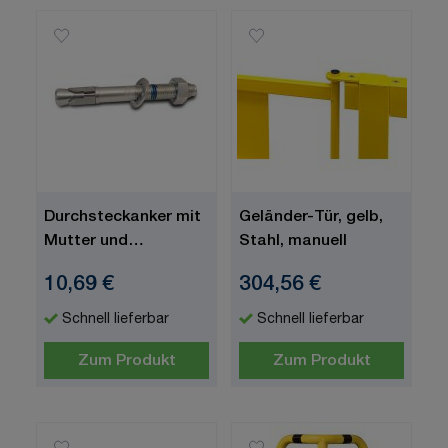
Durchsteckanker mit
Geländer-Tür, gelb,
Mutter und
Stahl, manuell
Unterlegscheibe
10,69 €
304,56 €
12/120, (speziell für
Betonböden)
Schnell lieferbar
Schnell lieferbar
Zum Produkt
Zum Produkt