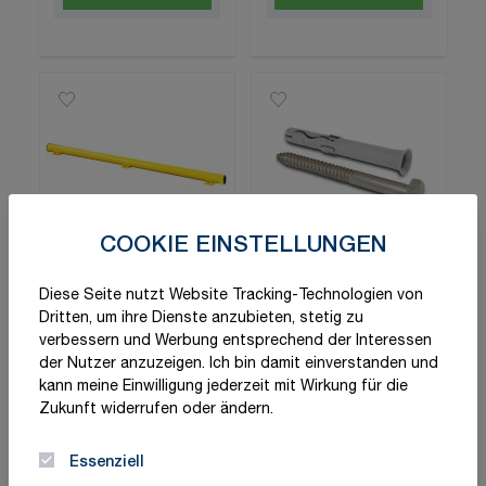
COOKIE EINSTELLUNGEN
Moravia
Spezialdübel mit
Diese Seite nutzt Website Tracking-Technologien von
Dritten, um ihre Dienste anzubieten, stetig zu
Unterfahrschutz-
Schrauben
verbessern und Werbung entsprechend der Interessen
Balken "Hybrid" mit
der Nutzer anzuzeigen. Ich bin damit einverstanden und
117,07 €
ab
Kunststoffdeckeln
6,05 €
kann meine Einwilligung jederzeit mit Wirkung für die
Schnell lieferbar
Zukunft widerrufen oder ändern.
Varianten
Schnell lieferbar
vorhanden
Essenziell