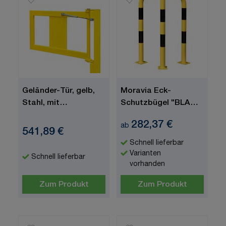
Geländer-Tür, gelb,
Moravia Eck-
Stahl, mit
Schutzbügel "BLACK
Gasdruckfeder und
BULL", zum
282,37 €
ab
Mittelpfosten
Aufdübeln
541,89 €
Schnell lieferbar
Varianten
Schnell lieferbar
vorhanden
Zum Produkt
Zum Produkt