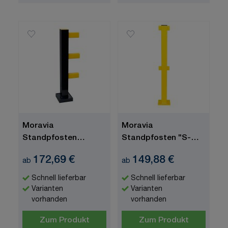
Moravia
Moravia
Standpfosten
Standpfosten "S-
"Hybrid",
Line", Mittelpfosten
172,69 €
149,88 €
ab
ab
Anfang/Endpfosten
Schnell lieferbar
Schnell lieferbar
Varianten
Varianten
vorhanden
vorhanden
Zum Produkt
Zum Produkt