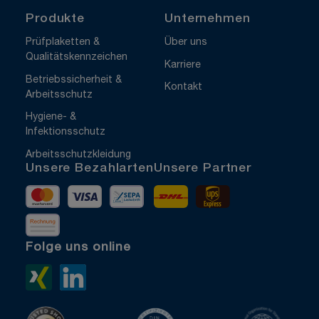
Produkte
Unternehmen
Prüfplaketten &
Über uns
Qualitätskennzeichen
Karriere
Betriebssicherheit &
Kontakt
Arbeitsschutz
Hygiene- &
Infektionsschutz
Arbeitsschutzkleidung
Unsere Bezahlarten
Unsere Partner
Mastercard
Visa
Vorkasse
DHL
UPS Express
Rechnung
Folge uns online
Xing>
LinkedIn>
TrustedShops
ISO 9001 zertifiziert
ISO 1400