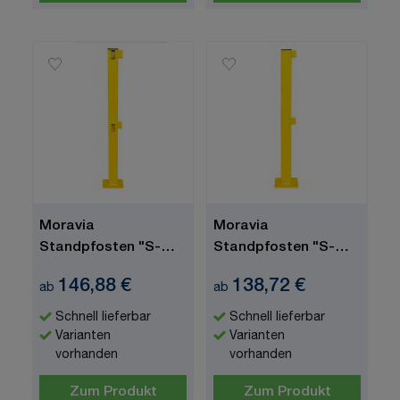
Moravia
Moravia
Standpfosten "S-
Standpfosten "S-
Line", Eckpfosten
Line",
146,88 €
138,72 €
ab
ab
Anfang/Endpfosten
Schnell lieferbar
Schnell lieferbar
Varianten
Varianten
vorhanden
vorhanden
Zum Produkt
Zum Produkt