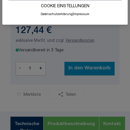
Schnelle Lieferung
Made in Germany
COOKIE EINSTELLUNGEN
ISO-zertifizierte Qualität
Datenschutzerklärung
|
Impressum
127,44 €
exklusive MwSt. und zzgl.
Versandkosten
Versandbereit in 3 Tage
Menge
-
+
In den Warenkorb
Merkliste
Teilen
Technische
Produktbeschreibung
Kontakt