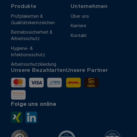
Produkte
Unternehmen
Prüfplaketten &
Über uns
Qualitätskennzeichen
Karriere
Betriebssicherheit &
Kontakt
Arbeitsschutz
Hygiene- &
Infektionsschutz
Arbeitsschutzkleidung
Unsere Bezahlarten
Unsere Partner
Mastercard
Visa
Vorkasse
DHL
UPS Express
Rechnung
Folge uns online
Xing>
LinkedIn>
TrustedShops
ISO 9001 zertifiziert
ISO 1400