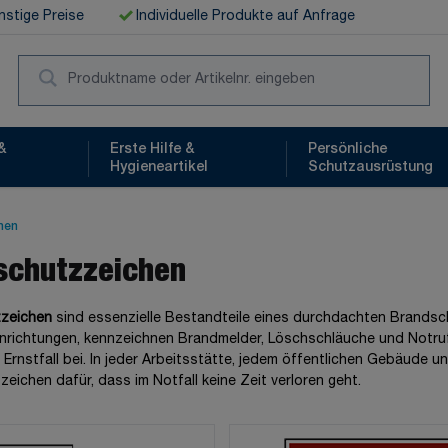
stige Preise
Individuelle Produkte auf Anfrage
Suc
&
Erste Hilfe &
Persönliche
Hygieneartikel
Schutzausrüstung
hen
schutzzeichen
zeichen
sind essenzielle Bestandteile eines durchdachten Brands
nrichtungen, kennzeichnen Brandmelder, Löschschläuche und Notruf
m Ernstfall bei. In jeder Arbeitsstätte, jedem öffentlichen Gebäu
eichen dafür, dass im Notfall keine Zeit verloren geht.