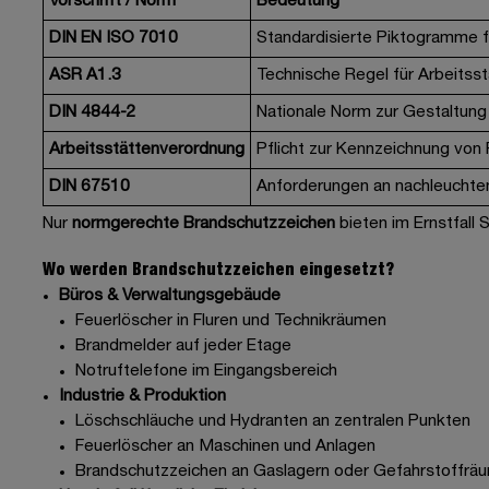
Vorschrift / Norm
Bedeutung
DIN EN ISO 7010
Standardisierte Piktogramme f
ASR A1.3
Technische Regel für Arbeitss
DIN 4844-2
Nationale Norm zur Gestaltun
Arbeitsstättenverordnung
Pflicht zur Kennzeichnung von
DIN 67510
Anforderungen an nachleuchte
Nur
normgerechte Brandschutzzeichen
bieten im Ernstfall 
Wo werden Brandschutzzeichen eingesetzt?
Büros & Verwaltungsgebäude
Feuerlöscher in Fluren und Technikräumen
Brandmelder auf jeder Etage
Notruftelefone im Eingangsbereich
Industrie & Produktion
Löschschläuche und Hydranten an zentralen Punkten
Feuerlöscher an Maschinen und Anlagen
Brandschutzzeichen an Gaslagern oder Gefahrstoffrä