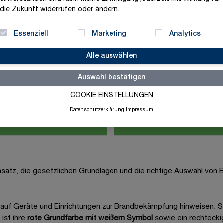
die Zukunft widerrufen oder ändern.
Essenziell
Marketing
Analytics
Alle auswählen
Auswahl bestätigen
COOKIE EINSTELLUNGEN
Datenschutzerklärung
|
Impressum
- & Befestigungsmaterial
Brandschutzaushän
nsatz, die gesetzlichen Grundlagen und die richtige Auswahl von B
 auf Geräte und Einrichtungen zur Brandbekämpfung hinweisen. S
 ist ihre
rote Grundfarbe mit weißem Symbol
sowie ein rechtecki