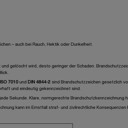
glichen – auch bei Rauch, Hektik oder Dunkelheit.
t und gelöscht wird, desto geringer der Schaden. Brandschutzzei
lick.
 ISO 7010
und
DIN 4844-2
sind Brandschutzzeichen gesetzlich v
rhaft und eindeutig gekennzeichnet sind.
 jede Sekunde. Klare, normgerechte Brandschutzkennzeichnung hil
chnung kann im Ernstfall straf- und zivilrechtliche Konsequenzen 