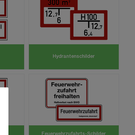
Hydrantenschilder
lder
Feuerwehrzufahrts-Schilder