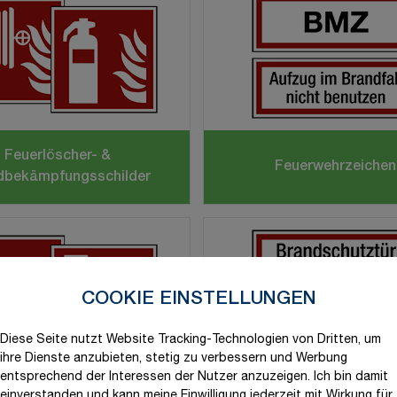
Feuerlöscher- &
Feuerwehrzeichen
dbekämpfungsschilder
COOKIE EINSTELLUNGEN
Diese Seite nutzt Website Tracking-Technologien von Dritten, um
ihre Dienste anzubieten, stetig zu verbessern und Werbung
entsprechend der Interessen der Nutzer anzuzeigen. Ich bin damit
randmelderzeichen
Brandschutztür-Schi
einverstanden und kann meine Einwilligung jederzeit mit Wirkung für