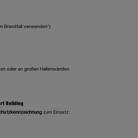
m Brandfall verwenden“)
l
ppen oder an großen Hallenwänden
rt Building
schutzkennzeichnung
zum Einsatz: