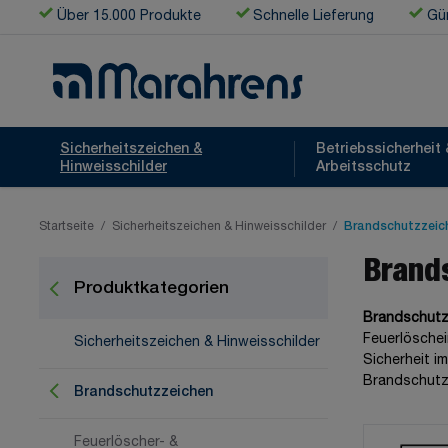
Zum Inhalt springen
Über 15.000 Produkte
Schnelle Lieferung
Gün
Sicherheitszeichen &
Betriebssicherheit 
Hinweisschilder
Arbeitsschutz
Startseite
/
Sicherheitszeichen & Hinweisschilder
/
Brandschutzzeic
Brand
Produktkategorien
Brandschutz
Feuerlöschei
Sicherheitszeichen & Hinweisschilder
Sicherheit i
Brandschutzz
Brandschutzzeichen
Feuerlöscher- &