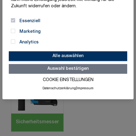
kann meine Einwilligung jederzeit mit Wirkung für die
Zukunft widerrufen oder ändern.
Essenziell
Marketing
Analytics
Alle auswählen
Rammschutz &
Betriebs-Aushänge
Anfahrschutz
Auswahl bestätigen
COOKIE EINSTELLUNGEN
Datenschutzerklärung
|
Impressum
Sicherheitsmesser