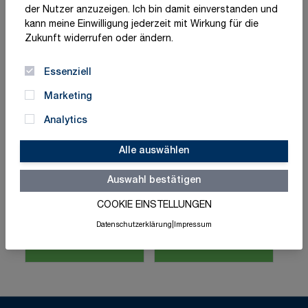
entscheidender Bestandteil professioneller
der Nutzer anzuzeigen. Ich bin damit einverstanden und
Transportplanung und betrieblicher Verantwortung.
kann meine Einwilligung jederzeit mit Wirkung für die
Durch den gezielten Einsatz von Zurrmitteln,
Zukunft widerrufen oder ändern.
Antirutschmatten, Sperrbalken oder Netzen wird
sichergestellt, dass Waren
stabil, unbeschädigt und
Essenziell
ohne Gefahr für andere Verkehrsteilnehmer transportiert
werden
.
Marketing
Analytics
Alle auswählen
Auswahl bestätigen
COOKIE EINSTELLUNGEN
Unterlegkeile &
Datenschutzerklärung
|
Impressum
Leitkegel
Unterlegplatten