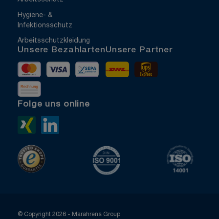
Arbeitsschutz
Hygiene- &
Infektionsschutz
Arbeitsschutzkleidung
Unsere Bezahlarten
Unsere Partner
Mastercard
Visa
Vorkasse
DHL
UPS Express
Rechnung
Folge uns online
Xing>
LinkedIn>
TrustedShops
ISO 9001 zertifiziert
ISO 1400
© Copyright 2026 - Marahrens Group