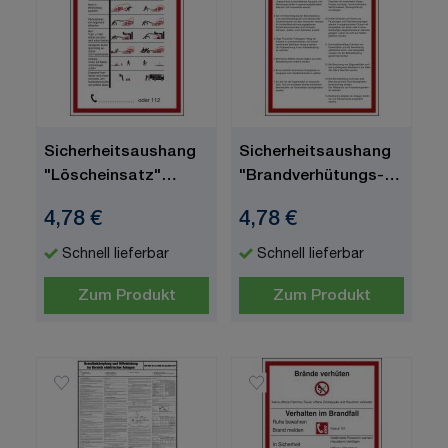
Sicherheitsaushang
Sicherheitsaushang
"Löscheinsatz"
"Brandverhütungs-
Kunststoff (1 mm),
Vorschriften"
4,78 €
4,78 €
200 x 300 x 1 mm
Kunststoff (1 mm),
200 x 300 x 1 mm
Schnell lieferbar
Schnell lieferbar
Zum Produkt
Zum Produkt