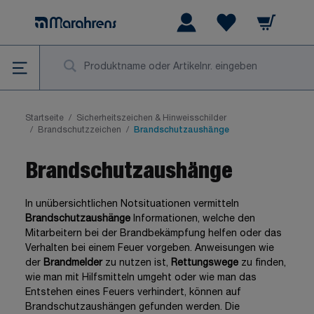
Zum Inhalt springen
Warenkorb
Wishlist Items
Su
Startseite
/
Sicherheitszeichen & Hinweisschilder
/
Brandschutzzeichen
/
Brandschutzaushänge
Brandschutzaushänge
In unübersichtlichen Notsituationen vermitteln
Brandschutzaushänge
Informationen, welche den
Mitarbeitern bei der Brandbekämpfung helfen oder das
Verhalten bei einem Feuer vorgeben. Anweisungen wie
der
Brandmelder
zu nutzen ist,
Rettungswege
zu finden,
wie man mit Hilfsmitteln umgeht oder wie man das
Entstehen eines Feuers verhindert, können auf
Brandschutzaushängen gefunden werden. Die