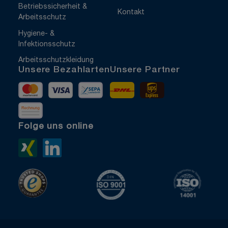
Betriebssicherheit &
Kontakt
Arbeitsschutz
Hygiene- &
Infektionsschutz
Arbeitsschutzkleidung
Unsere Bezahlarten
Unsere Partner
Mastercard
Visa
Vorkasse
DHL
UPS Express
Rechnung
Folge uns online
Xing>
LinkedIn>
TrustedShops
ISO 9001 zertifiziert
ISO 1400