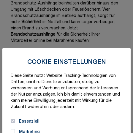
Brandschutz-Aushänge beinhalten darüber hinaus den
Umgang mit Löschdecken oder Feuerlöschern. Wer
Brandschutzaushänge im Betrieb aufhängt, sorgt für
mehr
Sicherheit
im Notfall und kann sogar vorbeugen,
einen Brand zu verursachen. Jetzt
Brandschutzaushänge
für die Sicherheit Ihrer
Mitarbeiter online bei Marahrens kaufen!
COOKIE EINSTELLUNGEN
Filter
Diese Seite nutzt Website Tracking-Technologien von
Dritten, um ihre Dienste anzubieten, stetig zu
verbessern und Werbung entsprechend der Interessen
8
Elemente
der Nutzer anzuzeigen. Ich bin damit einverstanden und
kann meine Einwilligung jederzeit mit Wirkung für die
Sortieren nach
Artikel pro Seite
Zukunft widerrufen oder ändern.
pro Seite
Essenziell
Marketing