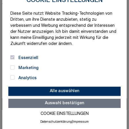
COOKIE EINSTELLUNGEN
Erfahren Sie, wie digitale
Diese Seite nutzt Website Tracking-Technologien von
Kennzeichnung, RFID, QR-Codes und
Dritten, um ihre Dienste anzubieten, stetig zu
smarte Prüfplaketten die
verbessern und Werbung entsprechend der Interessen
Arbeitssicherheit im Unternehmen
künftig effizienter machen. Der Beitrag
der Nutzer anzuzeigen. Ich bin damit einverstanden und
zeigt praxisnah, warum klassische
kann meine Einwilligung jederzeit mit Wirkung für die
Sicherheitszeichen weiterhin wichtig
Zukunft widerrufen oder ändern.
bleiben und wie digitale Systeme
Prüfprozesse, Dokumentation und
Essenziell
Audits sinnvoll ergänzen.
Marketing
Analytics
Alle auswählen
Suche
Auswahl bestätigen
Suc
COOKIE EINSTELLUNGEN
Kategorien
Datenschutzerklärung
|
Impressum