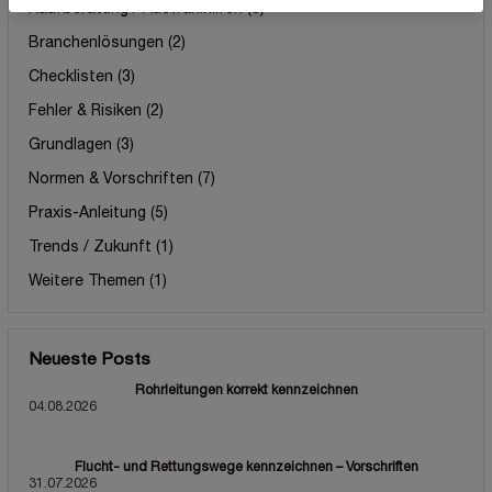
Kaufberatung / Auswahlhilfen
(3)
Branchenlösungen
(2)
Checklisten
(3)
Fehler & Risiken
(2)
Grundlagen
(3)
Normen & Vorschriften
(7)
Praxis-Anleitung
(5)
Trends / Zukunft
(1)
Weitere Themen
(1)
Neueste Posts
Rohrleitungen korrekt kennzeichnen
04.08.2026
Flucht- und Rettungswege kennzeichnen – Vorschriften
31.07.2026