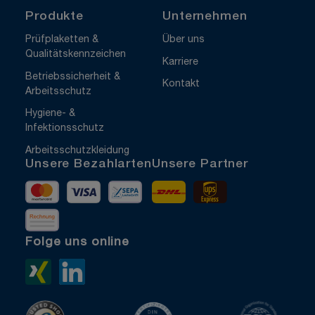
Produkte
Unternehmen
Prüfplaketten &
Über uns
Qualitätskennzeichen
Karriere
Betriebssicherheit &
Kontakt
Arbeitsschutz
Hygiene- &
Infektionsschutz
Arbeitsschutzkleidung
Unsere Bezahlarten
Unsere Partner
Mastercard
Visa
Vorkasse
DHL
UPS Express
Rechnung
Folge uns online
Xing>
LinkedIn>
TrustedShops
ISO 9001 zertifiziert
ISO 1400