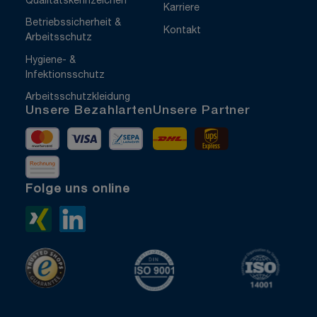
Qualitätskennzeichen
Karriere
Betriebssicherheit &
Kontakt
Arbeitsschutz
Hygiene- &
Infektionsschutz
Arbeitsschutzkleidung
Unsere Bezahlarten
Unsere Partner
Mastercard
Visa
Vorkasse
DHL
UPS Express
Rechnung
Folge uns online
Xing>
LinkedIn>
TrustedShops
ISO 9001 zertifiziert
ISO 1400