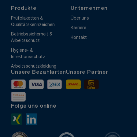
Produkte
Unternehmen
Prüfplaketten &
Über uns
Qualitätskennzeichen
Karriere
Betriebssicherheit &
Kontakt
Arbeitsschutz
Hygiene- &
Infektionsschutz
Arbeitsschutzkleidung
Unsere Bezahlarten
Unsere Partner
Mastercard
Visa
Vorkasse
DHL
UPS Express
Rechnung
Folge uns online
Xing>
LinkedIn>
TrustedShops
ISO 9001 zertifiziert
ISO 1400