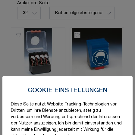
Sortieren nach
Artikel pro Seite
pro Seite
GEBRA Schutzbox
GEBRA Schutzbox
COOKIE EINSTELLUNGEN
"SecuBox Mini" für
"SecuBox" für
Schutzbrillen,
Schutzhandschuhe,
Diese Seite nutzt Website Tracking-Technologien von
20,67 €
20,67 €
ab
ab
Dritten, um ihre Dienste anzubieten, stetig zu
Gebotszeichen
Gebotszeichen
verbessern und Werbung entsprechend der Interessen
"Augenschutz
"Schutzhandschuhe
Schnell lieferbar
Schnell lieferbar
der Nutzer anzuzeigen. Ich bin damit einverstanden und
benutzen"
benutzen"
Varianten
Varianten
kann meine Einwilligung jederzeit mit Wirkung für die
vorhanden
vorhanden