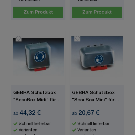
vorhanden
vorhanden
Zum Produkt
Zum Produkt
GEBRA Schutzbox
GEBRA Schutzbox
"SecuBox Midi" für
"SecuBox Mini" für
Gehörschutz,
Atemschutz,
44,32 €
20,67 €
ab
ab
Gebotszeichen
Gebotszeichen
"Gehörschutz
"leichten Atemschutz
Schnell lieferbar
Schnell lieferbar
benutzen"
benutzen"
Varianten
Varianten