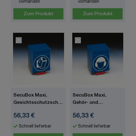
vorhanden
vorhanden
Zum Produkt
Zum Produkt
SecuBox Maxi,
SecuBox Maxi,
Gesichtsschutzschild
Gehör- und
benutzen, blau, 236 x
Kopfschutz
56,33 €
56,33 €
315 mm
benutzen, blau, 236 x
315 mm
Schnell lieferbar
Schnell lieferbar