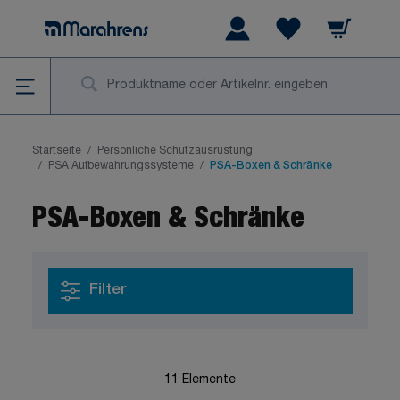
Zum Inhalt springen
Warenkorb
Wishlist Items
Su
Startseite
/
Persönliche Schutzausrüstung
/
PSA Aufbewahrungssysteme
/
PSA-Boxen & Schränke
PSA-Boxen & Schränke
Filter
11
Elemente