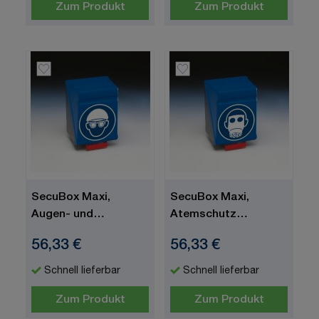
Zum Produkt
Zum Produkt
SecuBox Maxi,
SecuBox Maxi,
Augen- und
Atemschutz
Kopfschutz
benutzen, blau, 236 x
56,33 €
56,33 €
benutzen, blau, 236 x
315 mm
315 mm
Schnell lieferbar
Schnell lieferbar
Zum Produkt
Zum Produkt