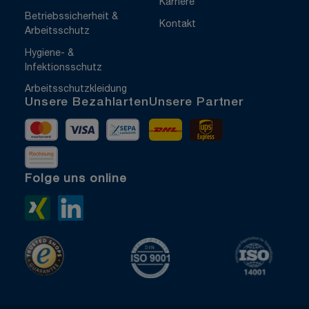
Karriere
Betriebssicherheit &
Kontakt
Arbeitsschutz
Hygiene- &
Infektionsschutz
Arbeitsschutzkleidung
Unsere Bezahlarten
Unsere Partner
Mastercard
Visa
Vorkasse
DHL
UPS Express
Rechnung
Folge uns online
Xing>
LinkedIn>
TrustedShops
ISO 9001 zertifiziert
ISO 1400