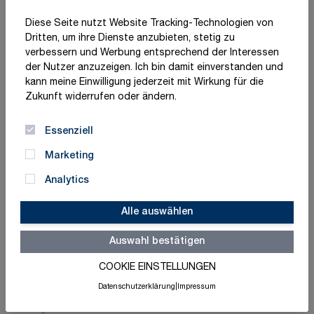
Diese Seite nutzt Website Tracking-Technologien von
Dritten, um ihre Dienste anzubieten, stetig zu
verbessern und Werbung entsprechend der Interessen
der Nutzer anzuzeigen. Ich bin damit einverstanden und
kann meine Einwilligung jederzeit mit Wirkung für die
Zukunft widerrufen oder ändern.
Essenziell
Salvequick
Salvequick
Marketing
Wundreiniger 20x mit
Wundreiniger 40x mit
0,9 %
Analytics
0,9 %
11,18 €
18,95 €
Kochsalzlösung,
Kochsalzlösung,
Alle auswählen
REF323700
REF3227
Schnell lieferbar
Schnell lieferbar
Auswahl bestätigen
Zum Produkt
Zum Produkt
COOKIE EINSTELLUNGEN
Datenschutzerklärung
|
Impressum