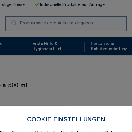
stige Preise
Individuelle Produkte auf Anfrage
Suc
&
Erste Hilfe &
Persönliche
Hygieneartikel
Schutzausrüstung
 á 500 ml
Schnelle Lieferung
COOKIE EINSTELLUNGEN