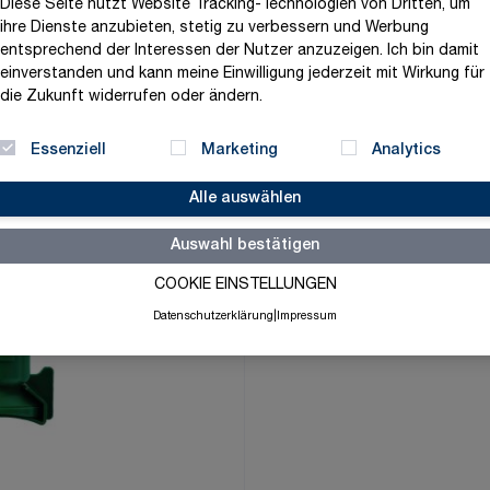
Diese Seite nutzt Website Tracking-Technologien von Dritten, um
52,11 €
ihre Dienste anzubieten, stetig zu verbessern und Werbung
entsprechend der Interessen der Nutzer anzuzeigen. Ich bin damit
exklusive MwSt. und zzgl.
V
einverstanden und kann meine Einwilligung jederzeit mit Wirkung für
die Zukunft widerrufen oder ändern.
Versandbereit in 3-5 Tage
Menge
-
+
Essenziell
Marketing
Analytics
Alle auswählen
Auswahl bestätigen
Merkliste
COOKIE EINSTELLUNGEN
Datenschutzerklärung
|
Impressum