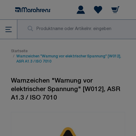
Zum Inhalt springen
Warenkorb
Wishlist Items
Su
Startseite
/
Warnzeichen "Warnung vor elektrischer Spannung" [W012],
ASR A1.3 / ISO 7010
Warnzeichen "Warnung vor
elektrischer Spannung" [W012], ASR
A1.3 / ISO 7010