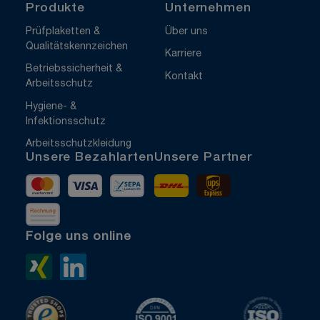
Produkte
Unternehmen
Prüfplaketten &
Über uns
Qualitätskennzeichen
Karriere
Betriebssicherheit &
Kontakt
Arbeitsschutz
Hygiene- &
Infektionsschutz
Arbeitsschutzkleidung
Unsere Bezahlarten
Unsere Partner
Mastercard
Visa
Vorkasse
DHL
UPS Express
Rechnung
Folge uns online
Xing>
LinkedIn>
TrustedShops
ISO 9001 zertifiziert
ISO 1400