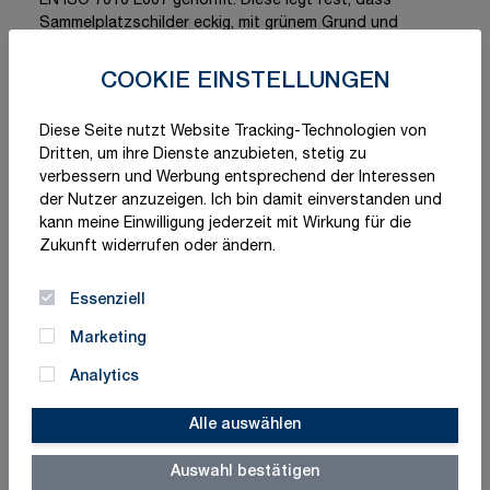
EN ISO 7010 E007 genormt. Diese legt fest, dass
Sammelplatzschilder eckig, mit grünem Grund und
weißem Piktogramm zu versehen sind. Unsere Schilder
von LimarLite® sind langnachleuchtend mit
COOKIE EINSTELLUNGEN
verschiedenen Leuchtstärken und je nach Wunsch in
Aluminium, Kunststoff oder Folie erhältlich. Jetzt
Diese Seite nutzt Website Tracking-Technologien von
Sammelstellen und Sammelplatzschilder online kaufen
Dritten, um ihre Dienste anzubieten, stetig zu
bei Marahrens!
verbessern und Werbung entsprechend der Interessen
der Nutzer anzuzeigen. Ich bin damit einverstanden und
kann meine Einwilligung jederzeit mit Wirkung für die
Filter
Zukunft widerrufen oder ändern.
Essenziell
Marketing
3
Elemente
Analytics
Sortieren nach
Artikel pro Seite
pro Seite
Alle auswählen
Auswahl bestätigen