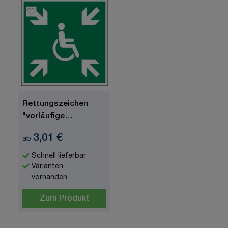
Rettungszeichen
"vorläufige
Evakuierungsstelle"
3,01 €
ab
[E024], ISO 7010
Schnell lieferbar
Varianten
vorhanden
Zum Produkt