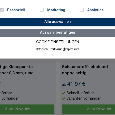
Ar
Essenziell
Marketing
Analytics
Alle auswählen
Auswahl bestätigen
COOKIE EINSTELLUNGEN
Datenschutzerklärung
|
Impressum
tige Klebepunkte,
Schaumstoffklebeband -
ber 0,8 mm, rund,
doppelseitig
ser: 20 mm
€
41,97 €
ab
ieferbar
Schnell lieferbar
n vorhanden
Varianten vorhanden
Zum Produkt
Zum Produkt