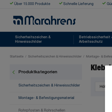
Zum Inhalt springen
Über 15.000 Produkte
Schnelle Lieferung
Gün
Sicherheitszeichen &
Betriebssicherheit 
Hinweisschilder
Arbeitsschutz
Startseite
/
Sicherheitszeichen & Hinweisschilder
/
Montage- & Befes
Klebe
Produktkategorien
Höhe
Sicherheitszeichen & Hinweisschilder
Montage- & Befestigungsmaterial
Rohrpfosten & Rohrschellen