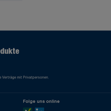
odukte
 Verträge mit Privatpersonen.
Folge uns online
e
Xing>
LinkedIn>