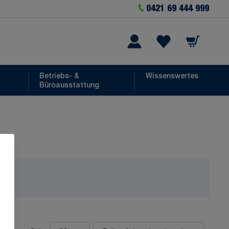
0421 69 444 999
Warenkorb
he
Wishlist Items
Betriebs- &
Wissenswertes
Büroausstattung
Sortieren nach