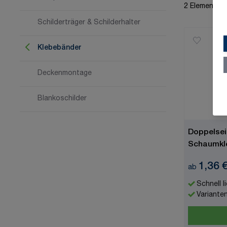
2
Elemente
Schilderträger & Schilderhalter
Klebebänder
Deckenmontage
Blankoschilder
Doppelsei
Schaumkle
Durchmes
1,36 
ab
Schnell l
Variante