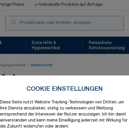
stige Preise
Individuelle Produkte auf Anfrage
Suc
&
Erste Hilfe &
Persönliche
Hygieneartikel
Schutzausrüstung
tigungsmaterial
/
Klebebänder
bänder
COOKIE EINSTELLUNGEN
Diese Seite nutzt Website Tracking-Technologien von Dritten, um
ihre Dienste anzubieten, stetig zu verbessern und Werbung
entsprechend der Interessen der Nutzer anzuzeigen. Ich bin damit
einverstanden und kann meine Einwilligung jederzeit mit Wirkung für
die Zukunft widerrufen oder ändern.