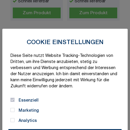
Schnell lieferbar
Schnell lieferbar
Zum Produkt
Zum Produkt
COOKIE EINSTELLUNGEN
Diese Seite nutzt Website Tracking-Technologien von
Dritten, um ihre Dienste anzubieten, stetig zu
verbessern und Werbung entsprechend der Interessen
der Nutzer anzuzeigen. Ich bin damit einverstanden und
kann meine Einwilligung jederzeit mit Wirkung für die
Zukunft widerrufen oder ändern.
Verpackungsetikett
Verpackungsetikett
"UMVERPACKUNG /
"Keine Messer
Essenziell
OVERPACK"
benutzen"
1,84 €
1,84 €
Marketing
ab
ab
Schnell lieferbar
Schnell lieferbar
Analytics
Varianten
Varianten