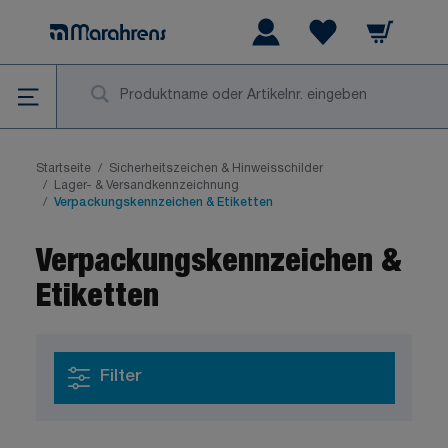
Zum Inhalt springen
Warenkorb
Wishlist Items
Su
Startseite
/
Sicherheitszeichen & Hinweisschilder
/
Lager- & Versandkennzeichnung
/
Verpackungskennzeichen & Etiketten
Verpackungskennzeichen &
Etiketten
Filter