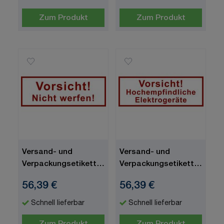
Zum Produkt
Zum Produkt
Versand- und
Versand- und
Verpackungsetiketten,
Verpackungsetiketten,
Text: Vorsicht! Nicht
Text: Vorsicht!
56,39 €
56,39 €
werfen!, 170 x 60 mm
Hochempfindliche …,
170 x 60 mm
Schnell lieferbar
Schnell lieferbar