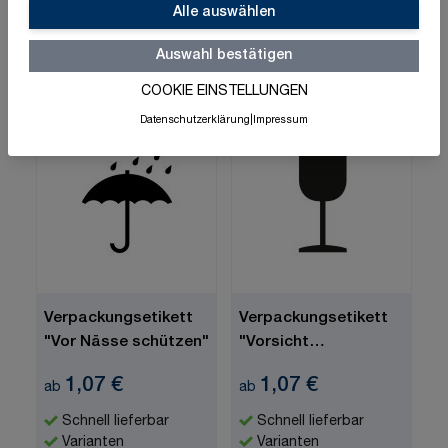
vorhanden
vorhanden
Alle auswählen
Zum Produkt
Zum Produkt
Auswahl bestätigen
COOKIE EINSTELLUNGEN
Datenschutzerklärung
|
Impressum
Verpackungsetikett
Verpackungsetikett
"Vor Nässe schützen"
"Vorsicht
zerbrechlich"
1,07 €
1,07 €
ab
ab
Schnell lieferbar
Schnell lieferbar
Varianten
Varianten