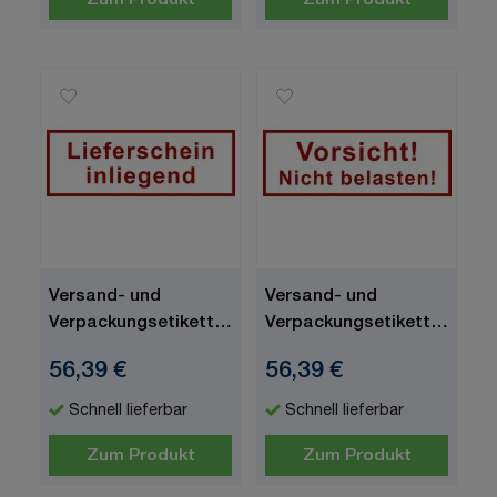
Zum Produkt
Zum Produkt
Versand- und
Versand- und
Verpackungsetiketten,
Verpackungsetiketten,
Text: Lieferschein
Text: Vorsicht! Nicht
56,39 €
56,39 €
innenliegend, 170 x 60
belasten!, 170 x 60
mm
mm
Schnell lieferbar
Schnell lieferbar
Zum Produkt
Zum Produkt