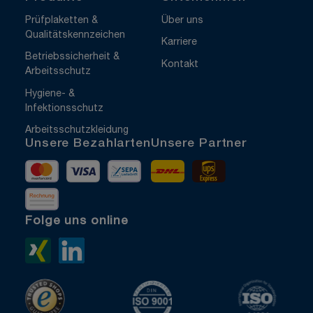
Prüfplaketten &
Über uns
Qualitätskennzeichen
Karriere
Betriebssicherheit &
Kontakt
Arbeitsschutz
Hygiene- &
Infektionsschutz
Arbeitsschutzkleidung
Unsere Bezahlarten
Unsere Partner
Mastercard
Visa
Vorkasse
DHL
UPS Express
Rechnung
Folge uns online
Xing>
LinkedIn>
TrustedShops
ISO 9001 zertifiziert
ISO 1400