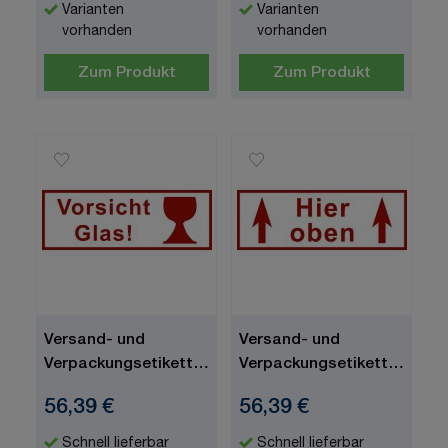
Varianten
Varianten
vorhanden
vorhanden
Zum Produkt
Zum Produkt
Versand- und
Versand- und
Verpackungsetiketten,
Verpackungsetiketten,Text:
Text: Vorsicht Glas!,
Hier oben, 170 x 60
56,39 €
56,39 €
170 x 60 mm
mm
Schnell lieferbar
Schnell lieferbar