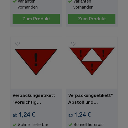
Varianten
Varianten
vorhanden
vorhanden
Zum Produkt
Zum Produkt
Verpackungsetikett
Verpackungsetikett"
"Vorsichtig
Abstoß und
verschieben", GGVE /
Auflaufverbot", GGVE
1,24 €
1,24 €
ab
ab
RID
/ RID
Schnell lieferbar
Schnell lieferbar