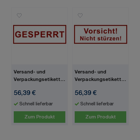
Versand- und
Versand- und
Verpackungsetiketten,
Verpackungsetiketten,
Text: GESPERRT, 170
Text: Vorsicht! Nicht
56,39 €
56,39 €
x 60 mm
stürzen!, 170 x 60 mm
Schnell lieferbar
Schnell lieferbar
Zum Produkt
Zum Produkt