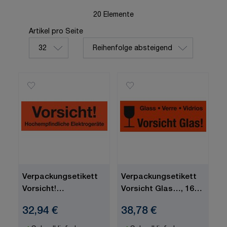
20
Elemente
Sortieren nach
Artikel pro Seite
pro Seite
Verpackungsetikett
Verpackungsetikett
Vorsicht!
Vorsicht Glas…, 167 x
Hochempfindliche
60 mm
32,94 €
38,78 €
Elektrogeräte, 145 x
50 mm