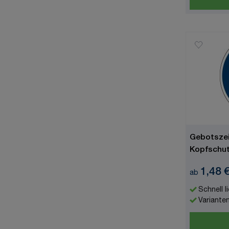
Gebotszei
Kopfschut
ISO 7010
1,48 
ab
Schnell l
Variante