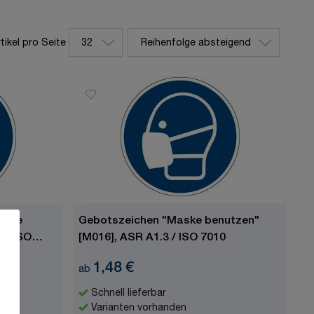
Sortieren nach
tikel pro Seite
pro Seite
aske
Gebotszeichen "Maske benutzen"
 / ISO
[M016], ASR A1.3 / ISO 7010
1,48 €
ab
Schnell lieferbar
Varianten vorhanden