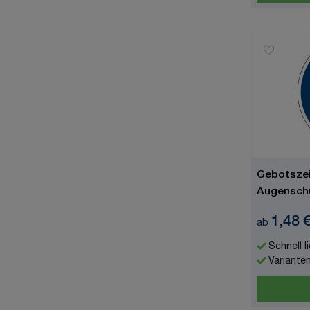
Gebotszei
Augenschu
ISO 7010
1,48 
ab
Schnell l
Variante