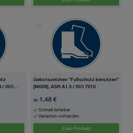
Zum Produkt
utz
Gebotszeichen "Fußschutz benutzen"
 / ISO
[M008], ASR A1.3 / ISO 7010
1,48 €
ab
Schnell lieferbar
Varianten vorhanden
Zum Produkt