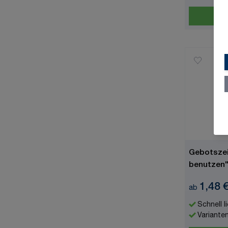
Gebotsze
benutzen"
7010
1,48 
ab
Schnell l
Variante