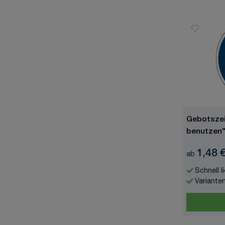
Gebotszei
benutzen"
7010
1,48 
ab
Schnell l
Variante