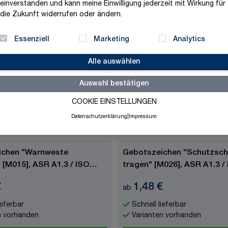
einverstanden und kann meine Einwilligung jederzeit mit Wirkung für
die Zukunft widerrufen oder ändern.
Zum Produkt
Zum Produkt
Essenziell
Marketing
Analytics
Alle auswählen
Auswahl bestätigen
COOKIE EINSTELLUNGEN
Datenschutzerklärung
|
Impressum
ichen "Warnweste
Gebotszeichen "Schutzsch
 [M015], ASR A1.3 / ISO
tragen" [M026], ASR A1.3 /
€
1,48 €
ab
ieferbar
Schnell lieferbar
n vorhanden
Varianten vorhanden