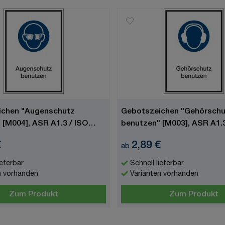
ichen "Augenschutz
Gebotszeichen "Gehörsch
 [M004], ASR A1.3 / ISO
benutzen" [M003], ASR A1.3
7010
€
2,89 €
ab
ieferbar
Schnell lieferbar
n vorhanden
Varianten vorhanden
Zum Produkt
Zum Produkt