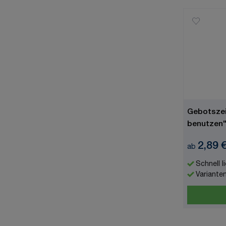
Gebotsze
benutzen"
7010
2,89 
ab
Schnell l
Variante