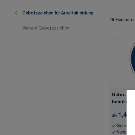
Gebotszeichen für Arbeitskleidung
26
Elemente
Weitere Gebotszeichen
Gebotszei
benutzen"
7010
1,48 
ab
Schnell l
Variante