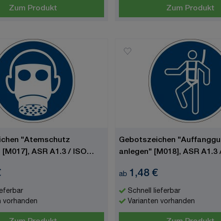
Zum Produkt
Zum Produkt
ichen "Atemschutz
Gebotszeichen "Auffanggu
 [M017], ASR A1.3 / ISO
anlegen" [M018], ASR A1.3 
€
1,48 €
ab
ieferbar
Schnell lieferbar
n vorhanden
Varianten vorhanden