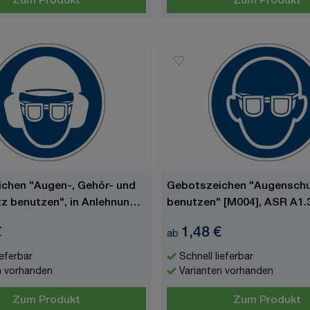
Zum Produkt
Zum Produkt
chen "Augen-, Gehör- und
Gebotszeichen "Augensch
z benutzen", in Anlehnung
benutzen" [M004], ASR A1.3
7010
€
1,48 €
ab
ieferbar
Schnell lieferbar
n vorhanden
Varianten vorhanden
Zum Produkt
Zum Produkt