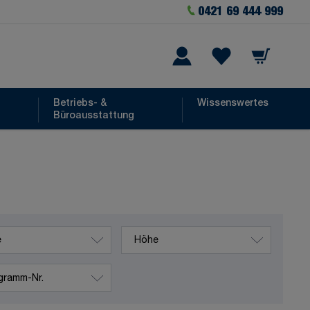
0421 69 444 999
Warenkorb
he
Wishlist Items
Betriebs- &
Wissenswertes
Büroausstattung
Höhe
amm-Nr.