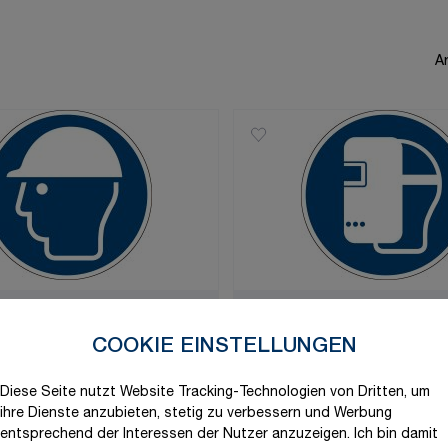
Ar
chen "Kopfschutz
Gebotszeichen "Schweißm
 [M014], ASR A1.3 / ISO
benutzen" [M019], ASR A1.3
COOKIE EINSTELLUNGEN
7010
€
1,48 €
ab
Diese Seite nutzt Website Tracking-Technologien von Dritten, um
ihre Dienste anzubieten, stetig zu verbessern und Werbung
ieferbar
Schnell lieferbar
entsprechend der Interessen der Nutzer anzuzeigen. Ich bin damit
n vorhanden
Varianten vorhanden