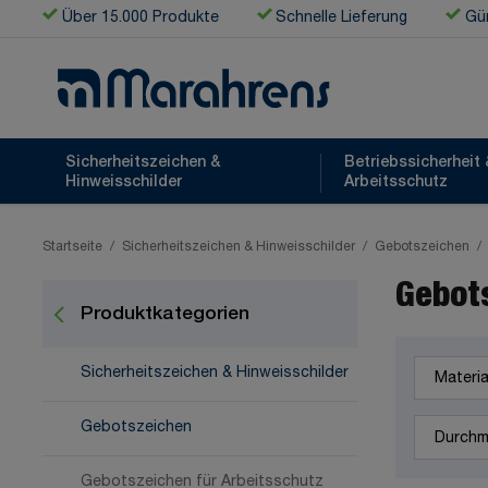
Zum Inhalt springen
Über 15.000 Produkte
Schnelle Lieferung
Gün
Sicherheitszeichen &
Betriebssicherheit 
Hinweisschilder
Arbeitsschutz
Startseite
/
Sicherheitszeichen & Hinweisschilder
/
Gebotszeichen
/
Gebots
Produktkategorien
Material
Sicherheitszeichen & Hinweisschilder
Durchmes
Gebotszeichen
Gebotszeichen für Arbeitsschutz