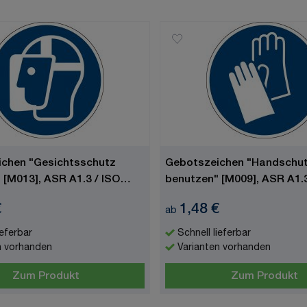
chen "Gesichtsschutz
Gebotszeichen "Handschu
 [M013], ASR A1.3 / ISO
benutzen" [M009], ASR A1.3
7010
€
1,48 €
ab
ieferbar
Schnell lieferbar
n vorhanden
Varianten vorhanden
Zum Produkt
Zum Produkt