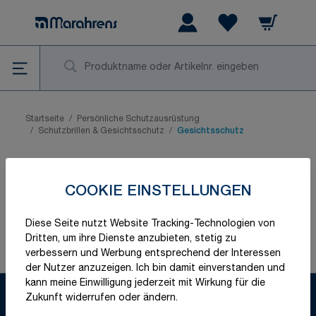
Zum Inhalt springen
Warenkorb
Wishlist Items
Su
Startseite
/
Persönliche Schutzausrüstung
/
Schutzbrillen & Gesichtsschutz
/
Gesichtsschutz
Gesichtsschutz
COOKIE EINSTELLUNGEN
Leider können wir keine passenden Produkte zu ihrer
Diese Seite nutzt Website Tracking-Technologien von
Auswahl finden.
Dritten, um ihre Dienste anzubieten, stetig zu
verbessern und Werbung entsprechend der Interessen
der Nutzer anzuzeigen. Ich bin damit einverstanden und
kann meine Einwilligung jederzeit mit Wirkung für die
Zukunft widerrufen oder ändern.