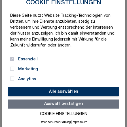
COOKIE EINSTELLUNGEN
Sortieren nach
Artikel pro Seite
pro Seite
Diese Seite nutzt Website Tracking-Technologien von
Dritten, um ihre Dienste anzubieten, stetig zu
verbessern und Werbung entsprechend der Interessen
der Nutzer anzuzeigen. Ich bin damit einverstanden und
kann meine Einwilligung jederzeit mit Wirkung für die
Zukunft widerrufen oder ändern.
Essenziell
Marketing
Analytics
Moravia
Moravia
Klapppfosten
Klapppfosten
Alle auswählen
"SESAM A" mit
"SESAM B" mit
280,26 €
267,30 €
Auswahl bestätigen
ab
ab
Zylinderschließung,
Dreikantschließung,
rot / weiß, Gütestahl
rot / weiß, Gütestahl
Schnell lieferbar
Schnell lieferbar
COOKIE EINSTELLUNGEN
Varianten
Varianten
Datenschutzerklärung
|
Impressum
vorhanden
vorhanden