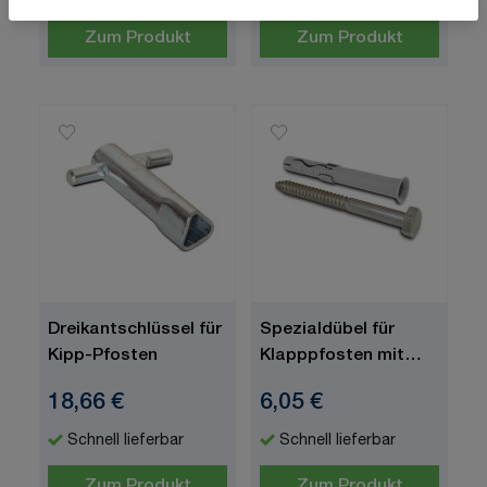
Zum Produkt
Zum Produkt
Dreikantschlüssel für
Spezialdübel für
Kipp-Pfosten
Klapppfosten mit
Schrauben (4 Stück je
18,66 €
6,05 €
Pfosten erforderlich)
Schnell lieferbar
Schnell lieferbar
Zum Produkt
Zum Produkt