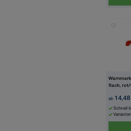
Warnmarki
flach, rot
14,48
ab
Schnell l
Variante