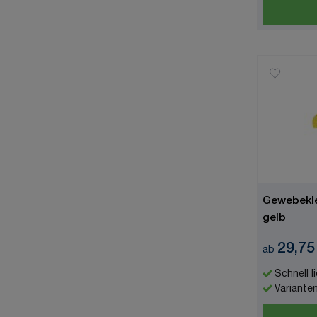
Gewebekle
gelb
29,75
ab
Schnell l
Variante