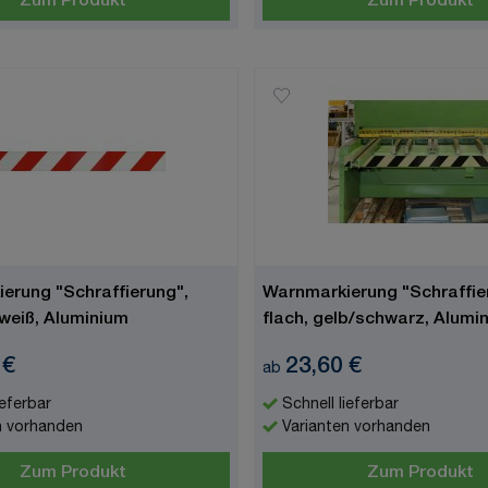
Zum Produkt
Zum Produkt
erung "Schraffierung",
Warnmarkierung "Schraffie
/weiß, Aluminium
flach, gelb/schwarz, Alumi
langnachleuchtend
 €
23,60 €
ab
ieferbar
Schnell lieferbar
n vorhanden
Varianten vorhanden
Zum Produkt
Zum Produkt