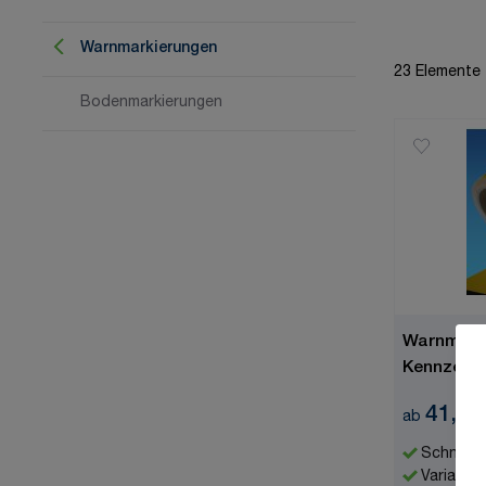
Warnmarkierungen
23
Elemente
Bodenmarkierungen
Warnmarki
Kennzeich
selbstkle
41,99
ab
Schnell l
Variante