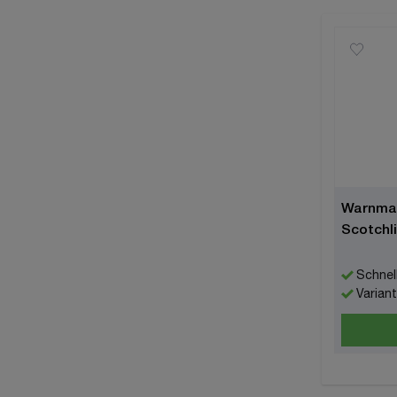
Warnmar
Scotchli
Schnell
Varian