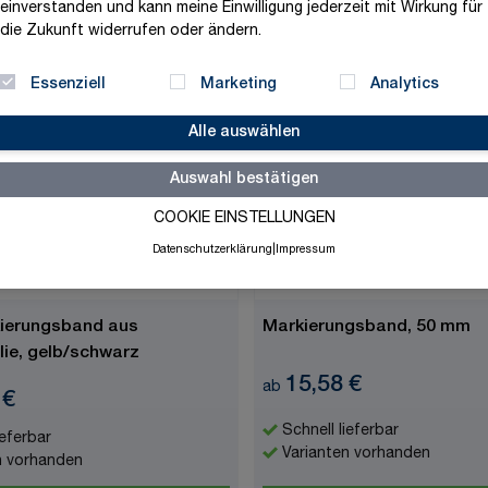
einverstanden und kann meine Einwilligung jederzeit mit Wirkung für
die Zukunft widerrufen oder ändern.
Zum Produkt
Zum Produkt
Essenziell
Marketing
Analytics
Alle auswählen
Auswahl bestätigen
COOKIE EINSTELLUNGEN
Datenschutzerklärung
|
Impressum
ierungsband aus
Markierungsband, 50 mm
ie, gelb/schwarz
15,58 €
ab
 €
Schnell lieferbar
ieferbar
Varianten vorhanden
n vorhanden