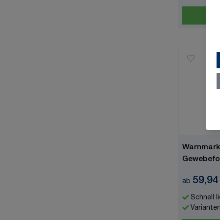
Warnmark
Gewebefol
59,94
ab
Schnell l
Variante