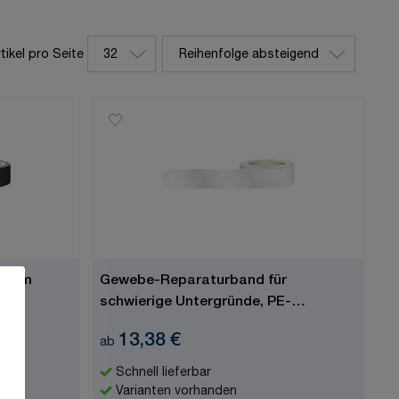
Sortieren nach
tikel pro Seite
pro Seite
50 mm
Gewebe-Reparaturband für
schwierige Untergründe, PE-
beschichtet, 50 mm
13,38 €
ab
Schnell lieferbar
Varianten vorhanden