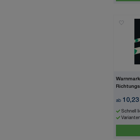
Warnmarki
Richtungsp
langnachl
10,23
ab
Schnell l
Variante