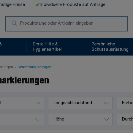
stige Preise
Individuelle Produkte auf Anfrage
Suc
&
Erste Hilfe &
Persönliche
Hygieneartikel
Schutzausrüstung
erungen
/
Warnmarkierungen
arkierungen
Langnachleuchtend
Farbe
Höhe
Durchme