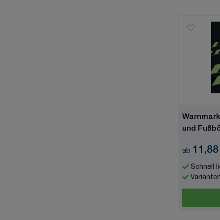
Warnmarki
und Fußbö
Aluminium
11,88
ab
Schnell l
Variante