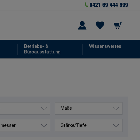
0421 69 444 999
Warenkorb
he
Wishlist Items
Betriebs- &
Wissenswertes
Büroausstattung
Maße
sser
Stärke/Tiefe