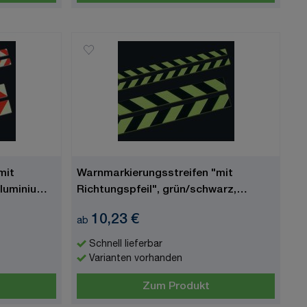
mit
Warnmarkierungsstreifen "mit
Aluminium,
Richtungspfeil", grün/schwarz,
Aluminium, langnachleuchtend
10,23 €
ab
Schnell lieferbar
Varianten vorhanden
Zum Produkt