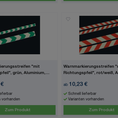
erungsstreifen "mit
Warnmarkierungsstreifen "
feil", grün, Aluminium,
Richtungspfeil", rot/weiß, 
euchtend
langnachleuchtend
 €
10,23 €
ab
ieferbar
Schnell lieferbar
n vorhanden
Varianten vorhanden
Zum Produkt
Zum Produkt