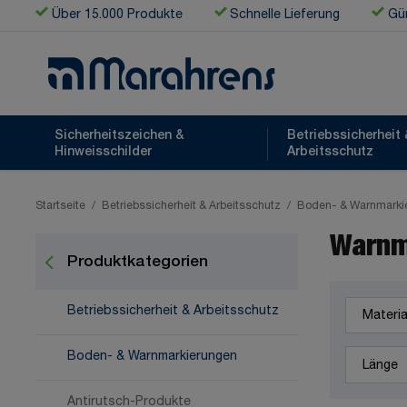
Zum Inhalt springen
Über 15.000 Produkte
Schnelle Lieferung
Gün
Sicherheitszeichen &
Betriebssicherheit 
Hinweisschilder
Arbeitsschutz
Startseite
/
Betriebssicherheit & Arbeitsschutz
/
Boden- & Warnmarki
Warnm
Produktkategorien
Material
Betriebssicherheit & Arbeitsschutz
Länge
Boden- & Warnmarkierungen
Antirutsch-Produkte