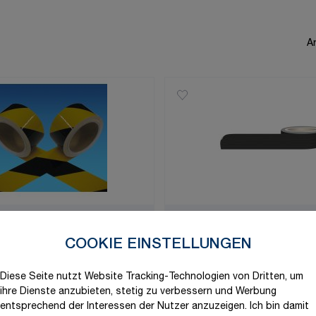
Ar
erungsband für dauerhafte
Gewebe-Reparaturband, 
nung, gelb/schwarz, Folie,
COOKIE EINSTELLUNGEN
bend
22,24 €
ab
 €
Diese Seite nutzt Website Tracking-Technologien von Dritten, um
Schnell lieferbar
ihre Dienste anzubieten, stetig zu verbessern und Werbung
ieferbar
Varianten vorhanden
entsprechend der Interessen der Nutzer anzuzeigen. Ich bin damit
n vorhanden