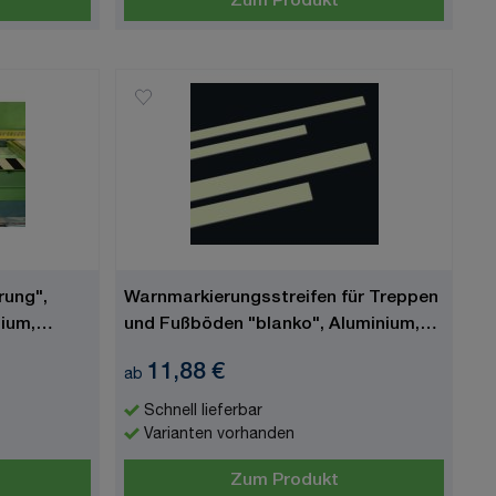
Zum Produkt
rung",
Warnmarkierungsstreifen für Treppen
nium,
und Fußböden "blanko", Aluminium,
langnachleuchtend
11,88 €
ab
Schnell lieferbar
Varianten vorhanden
Zum Produkt