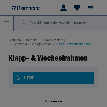
Zum Inhalt springen
Warenkorb
Wishlist Items
Su
Startseite
/
Betriebs- & Büroausstattung
/
Rahmen & Aushangsysteme
/
Klapp- & Wechselrahmen
Klapp- & Wechselrahmen
Filter
5
Elemente