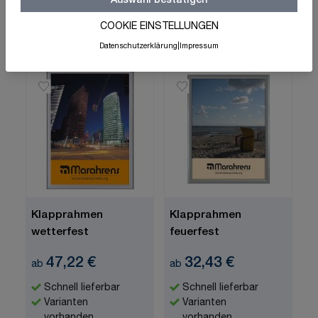
Auswahl bestätigen
Zum Produkt
Zum Produkt
COOKIE EINSTELLUNGEN
Datenschutzerklärung
|
Impressum
Klapprahmen
Klapprahmen
wetterfest
feuerfest
47,22 €
32,43 €
ab
ab
Schnell lieferbar
Schnell lieferbar
Varianten
Varianten