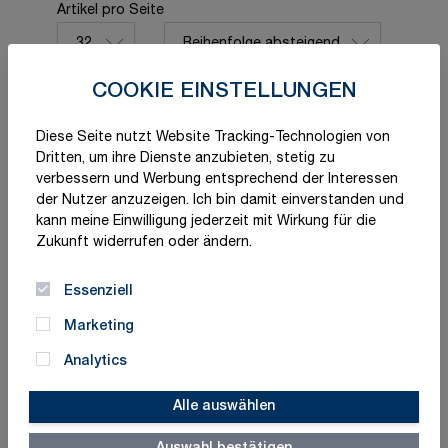
Sortieren nach
Artikel pro Seite
pro Seite
COOKIE EINSTELLUNGEN
Diese Seite nutzt Website Tracking-Technologien von
Dritten, um ihre Dienste anzubieten, stetig zu
verbessern und Werbung entsprechend der Interessen
der Nutzer anzuzeigen. Ich bin damit einverstanden und
kann meine Einwilligung jederzeit mit Wirkung für die
Zukunft widerrufen oder ändern.
Essenziell
Ersatzartikel für
Ersatzartikel für
Klapprahmen
Klapprahmen mit
Marketing
Antireflex-
wetterfester
6,77 €
12,93 €
Analytics
ab
ab
Posterschutzfolie
Postertasche
Schnell lieferbar
Schnell lieferbar
Alle auswählen
Varianten
Varianten
vorhanden
vorhanden