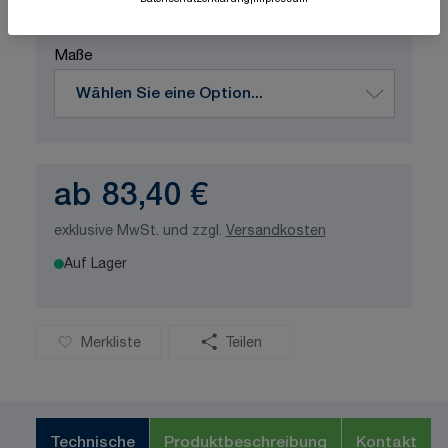
Datenschutzerklärung
|
Impressum
Produktvariation wählen
Maße
ab
83,40 €
exklusive MwSt. und zzgl.
Versandkosten
Auf Lager
Merkliste
Teilen
Technische
Produktbeschreibung
Kontakt