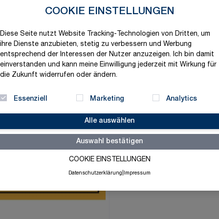
COOKIE EINSTELLUNGEN
1,12 €
Diese Seite nutzt Website Tracking-Technologien von Dritten, um
exklusive MwSt. und zzgl.
V
ihre Dienste anzubieten, stetig zu verbessern und Werbung
entsprechend der Interessen der Nutzer anzuzeigen. Ich bin damit
Versandbereit in 1-2 Tage
einverstanden und kann meine Einwilligung jederzeit mit Wirkung für
Menge
die Zukunft widerrufen oder ändern.
-
+
Essenziell
Marketing
Analytics
Alle auswählen
Merkliste
Auswahl bestätigen
COOKIE EINSTELLUNGEN
Datenschutzerklärung
|
Impressum