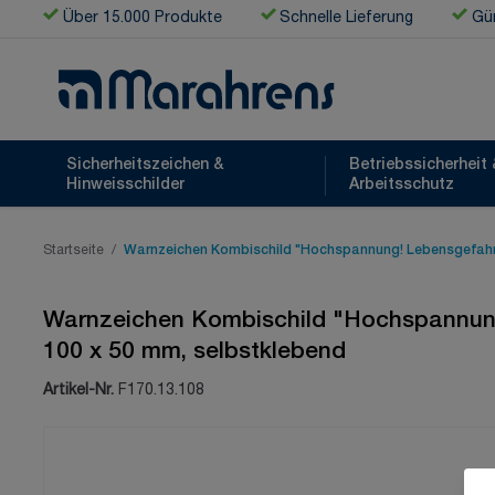
Zum Inhalt springen
Über 15.000 Produkte
Schnelle Lieferung
Gün
Sicherheitszeichen &
Betriebssicherheit 
Hinweisschilder
Arbeitsschutz
Startseite
/
Warnzeichen Kombischild "Hochspannung! Lebensgefahr! V
Warnzeichen Kombischild "Hochspannung!
100 x 50 mm, selbstklebend
Artikel-Nr.
F170.13.108