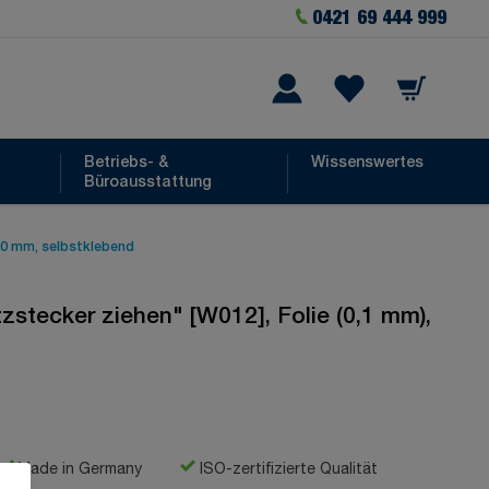
0421 69 444 999
Warenkorb
he
Wishlist Items
Betriebs- &
Wissenswertes
Büroausstattung
50 mm, selbstklebend
tecker ziehen" [W012], Folie (0,1 mm),
Made in Germany
ISO-zertifizierte Qualität