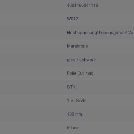
4061466044119
W012
Hochspannung! Lebensgefahr! Vor
Marahrens
gelb / schwarz
Folie (0,1 mm)
STK
1 STK/VE
100 mm
50 mm