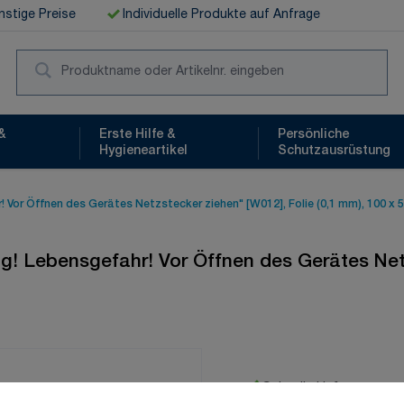
stige Preise
Individuelle Produkte auf Anfrage
Suc
&
Erste Hilfe &
Persönliche
Hygieneartikel
Schutzausrüstung
or Öffnen des Gerätes Netzstecker ziehen" [W012], Folie (0,1 mm), 100 x 
 Lebensgefahr! Vor Öffnen des Gerätes Netzs
Schnelle Lieferung