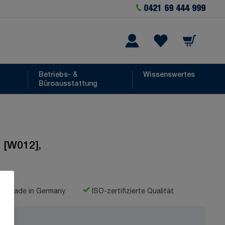
0421 69 444 999
Warenkorb
he
Wishlist Items
Betriebs- &
Wissenswertes
Büroausstattung
 [W012],
Made in Germany
ISO-zertifizierte Qualität