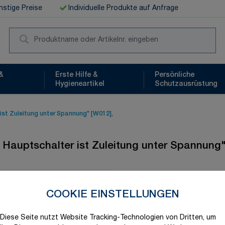
stige Preise
Individuelle Produkte auf Anfrage
Suc
&
Erste Hilfe &
Persönliche
Hygieneartikel
Schutzausrüstung
st Zuleitung unter Spannung" [W012],
Hauptschalter ist Zuleitung unter Spannung"
Schnelle Lieferung
COOKIE EINSTELLUNGEN
Diese Seite nutzt Website Tracking-Technologien von Dritten, um
Produktvariation wählen