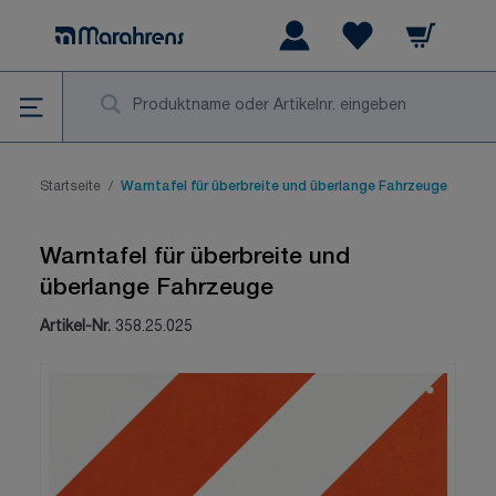
Zum Inhalt springen
Warenkorb
Wishlist Items
Su
Startseite
/
Warntafel für überbreite und überlange Fahrzeuge
Warntafel für überbreite und
überlange Fahrzeuge
Artikel-Nr.
358.25.025