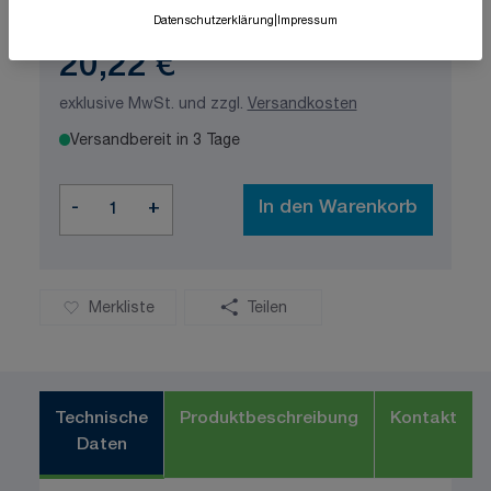
Datenschutzerklärung
|
Impressum
20,22 €
exklusive MwSt. und zzgl.
Versandkosten
Versandbereit in 3 Tage
Menge
-
+
In den Warenkorb
Merkliste
Teilen
Technische
Produktbeschreibung
Kontakt
Daten