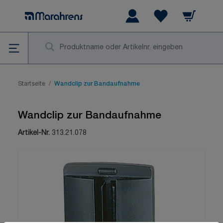
Zum Inhalt springen
Warenkorb
Wishlist Items
Su
Startseite
/
Wandclip zur Bandaufnahme
Wandclip zur Bandaufnahme
Artikel-Nr.
313.21.078