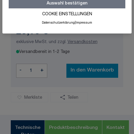
Auswahl bestätigen
Schnelle Lieferung
Made in Germany
ISO-zertifizierte Qualität
COOKIE EINSTELLUNGEN
Datenschutzerklärung
|
Impressum
29,10 €
exklusive MwSt. und zzgl.
Versandkosten
Versandbereit in 1-2 Tage
Menge
-
+
In den Warenkorb
Merkliste
Teilen
Technische
Produktbeschreibung
Kontakt