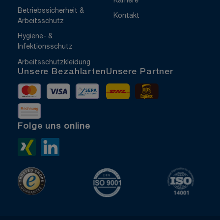
Karriere
Betriebssicherheit &
Kontakt
Arbeitsschutz
Hygiene- &
Infektionsschutz
Arbeitsschutzkleidung
Unsere Bezahlarten
Unsere Partner
Mastercard
Visa
Vorkasse
DHL
UPS Express
Rechnung
Folge uns online
Xing>
LinkedIn>
TrustedShops
ISO 9001 zertifiziert
ISO 1400