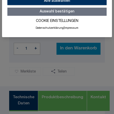
Alle auswählen
Auswahl bestätigen
0,59 €
COOKIE EINSTELLUNGEN
exklusive MwSt. und zzgl.
Versandkosten
Datenschutzerklärung
|
Impressum
Versandbereit in 3-5 Tage
Menge
-
+
In den Warenkorb
Merkliste
Teilen
Technische
Produktbeschreibung
Kontakt
Daten