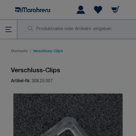
Zum Inhalt springen
Warenkorb
Wishlist Items
Su
Startseite
/
Verschluss-Clips
Verschluss-Clips
Artikel-Nr.
308.25.007