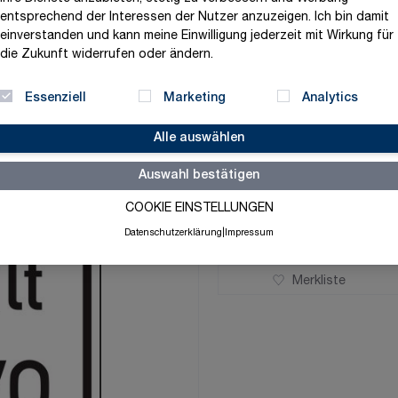
entsprechend der Interessen der Nutzer anzuzeigen. Ich bin damit
Maße
einverstanden und kann meine Einwilligung jederzeit mit Wirkung für
die Zukunft widerrufen oder ändern.
Essenziell
Marketing
Analytics
Alle auswählen
ab
77,58 €
Auswahl bestätigen
exklusive MwSt. und zzgl.
V
COOKIE EINSTELLUNGEN
Auf Lager
Datenschutzerklärung
|
Impressum
Merkliste