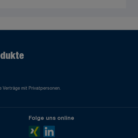
odukte
 Verträge mit Privatpersonen.
Folge uns online
e
Xing>
LinkedIn>