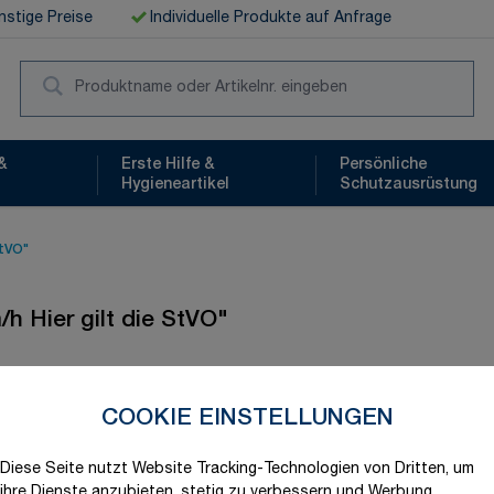
stige Preise
Individuelle Produkte auf Anfrage
Suc
&
Erste Hilfe &
Persönliche
Hygieneartikel
Schutzausrüstung
StVO"
/h Hier gilt die StVO"
COOKIE EINSTELLUNGEN
Schnelle Lieferung
Diese Seite nutzt Website Tracking-Technologien von Dritten, um
Produktvariation wählen
ihre Dienste anzubieten, stetig zu verbessern und Werbung