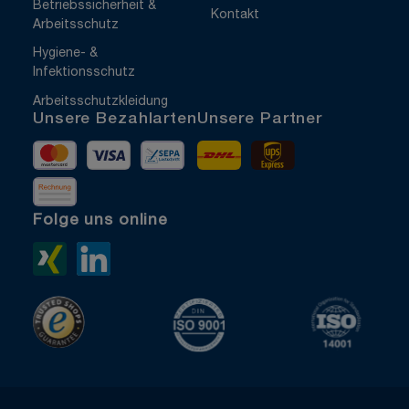
Betriebssicherheit &
Kontakt
Arbeitsschutz
Hygiene- &
Infektionsschutz
Arbeitsschutzkleidung
Unsere Bezahlarten
Unsere Partner
Mastercard
Visa
Vorkasse
DHL
UPS Express
Rechnung
Folge uns online
Xing>
LinkedIn>
TrustedShops
ISO 9001 zertifiziert
ISO 1400