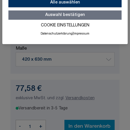
Alle auswählen
Auswahl bestätigen
Schnelle Lieferung
Made in Germany
ISO-zertifizierte Qualität
COOKIE EINSTELLUNGEN
Datenschutzerklärung
|
Impressum
Produktvariation wählen
Maße
77,58 €
exklusive MwSt. und zzgl.
Versandkosten
Versandbereit in 3-5 Tage
Menge
-
+
In den Warenkorb