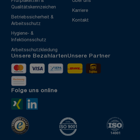
Prüfplaketten &
Über uns
Qualitätskennzeichen
Karriere
Betriebssicherheit &
Kontakt
Arbeitsschutz
Hygiene- &
Infektionsschutz
Arbeitsschutzkleidung
Unsere Bezahlarten
Unsere Partner
Mastercard
Visa
Vorkasse
DHL
UPS Express
Rechnung
Folge uns online
Xing>
LinkedIn>
TrustedShops
ISO 9001 zertifiziert
ISO 1400