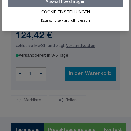
Auswahl bestätigen
Schnelle Lieferung
Made in Germany
COOKIE EINSTELLUNGEN
ISO-zertifizierte Qualität
Datenschutzerklärung
|
Impressum
124,42 €
exklusive MwSt. und zzgl.
Versandkosten
Versandbereit in 3-5 Tage
Menge
-
+
In den Warenkorb
Merkliste
Teilen
Technische
Produktbeschreibung
Kontakt