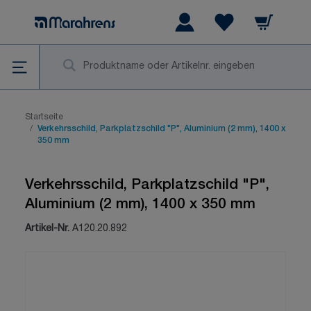
Zum Inhalt springen
Warenkorb
Wishlist Items
Su
Startseite
/
Verkehrsschild, Parkplatzschild "P", Aluminium (2 mm), 1400 x
350 mm
Verkehrsschild, Parkplatzschild "P",
Aluminium (2 mm), 1400 x 350 mm
Artikel-Nr.
A120.20.892