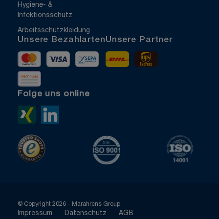
Hygiene- &
Infektionsschutz
Arbeitsschutzkleidung
Unsere Bezahlarten
Unsere Partner
Mastercard
Visa
Vorkasse
DHL
UPS Express
Rechnung
Folge uns online
Xing>
LinkedIn>
TrustedShops
ISO 9001 zertifiziert
ISO 1400
© Copyright 2026 - Marahrens Group
Impressum
Datenschutz
AGB