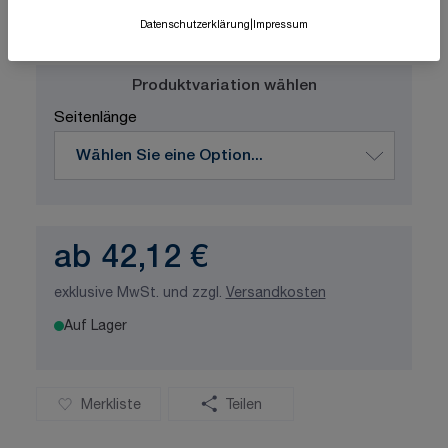
Schnelle Lieferung
Made in Germany
Datenschutzerklärung
|
Impressum
ISO-zertifizierte Qualität
Produktvariation wählen
Seitenlänge
ab
42,12 €
exklusive MwSt. und zzgl.
Versandkosten
Auf Lager
Merkliste
Teilen