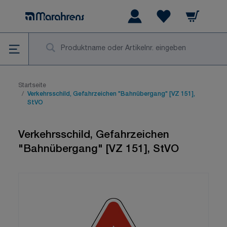
Zum Inhalt springen
Warenkorb
Wishlist Items
Su
Startseite
/
Verkehrsschild, Gefahrzeichen "Bahnübergang" [VZ 151],
StVO
Verkehrsschild, Gefahrzeichen
"Bahnübergang" [VZ 151], StVO