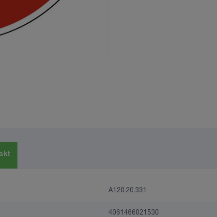
akt
A120.20.331
4061466021530