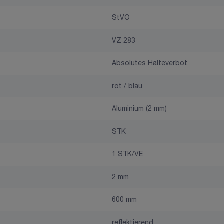
StVO
VZ 283
Absolutes Halteverbot
rot / blau
Aluminium (2 mm)
STK
1 STK/VE
2 mm
600 mm
reflektierend