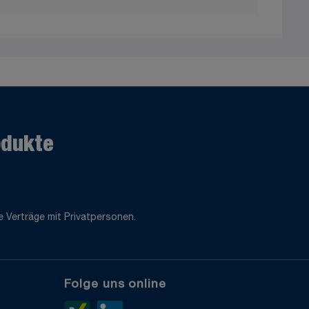
odukte
 Verträge mit Privatpersonen.
Folge uns online
e
Xing>
LinkedIn>