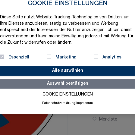
COOKIE EINSTELLUNGEN
Produktvariation wählen
Durchmesser
Diese Seite nutzt Website Tracking-Technologien von Dritten, um
ihre Dienste anzubieten, stetig zu verbessern und Werbung
entsprechend der Interessen der Nutzer anzuzeigen. Ich bin damit
einverstanden und kann meine Einwilligung jederzeit mit Wirkung für
die Zukunft widerrufen oder ändern.
54,40 €
Essenziell
Marketing
Analytics
exklusive MwSt. und zzgl.
V
Alle auswählen
Versandbereit in 3-5 Tage
Auswahl bestätigen
Menge
-
+
COOKIE EINSTELLUNGEN
Datenschutzerklärung
|
Impressum
Merkliste