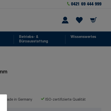
0421 69 444 999
Warenkorb
he
Wishlist Items
Betriebs- &
Wissenswertes
Büroausstattung
 mm
Made in Germany
ISO-zertifizierte Qualität