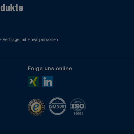
odukte
 Verträge mit Privatpersonen.
Folge uns online
e
Xing>
LinkedIn>
TrustedShops
ISO 9001 zertifiziert
ISO 14001 zertifiziert