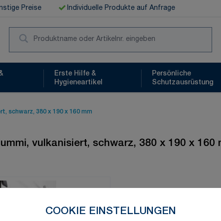
stige Preise
Individuelle Produkte auf Anfrage
Suc
&
Erste Hilfe &
Persönliche
Hygieneartikel
Schutzausrüstung
rt, schwarz, 380 x 190 x 160 mm
ummi, vulkanisiert, schwarz, 380 x 190 x 160
Schnelle Lieferung
COOKIE EINSTELLUNGEN