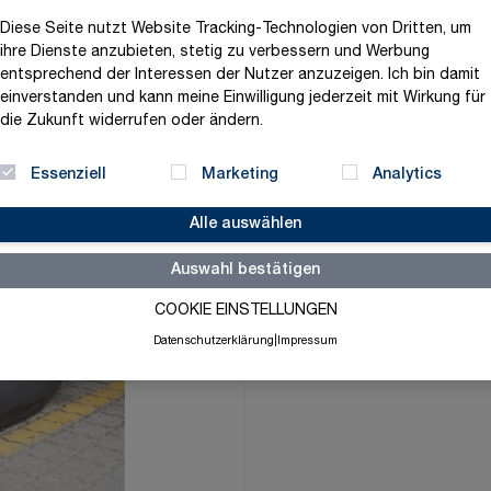
51,42 €
Diese Seite nutzt Website Tracking-Technologien von Dritten, um
ihre Dienste anzubieten, stetig zu verbessern und Werbung
exklusive MwSt. und zzgl.
V
entsprechend der Interessen der Nutzer anzuzeigen. Ich bin damit
Versandbereit in 3-5 Tage
einverstanden und kann meine Einwilligung jederzeit mit Wirkung für
die Zukunft widerrufen oder ändern.
Menge
-
+
Essenziell
Marketing
Analytics
Alle auswählen
Merkliste
Auswahl bestätigen
COOKIE EINSTELLUNGEN
Datenschutzerklärung
|
Impressum