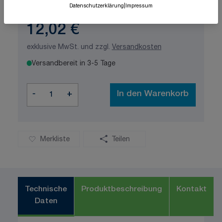
Datenschutzerklärung
|
Impressum
12,02 €
exklusive MwSt. und zzgl.
Versandkosten
Versandbereit in 3-5 Tage
Menge
-
+
In den Warenkorb
Merkliste
Teilen
Technische
Produktbeschreibung
Kontakt
Daten