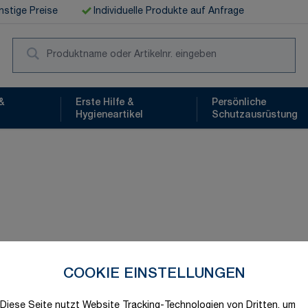
stige Preise
Individuelle Produkte auf Anfrage
Suc
&
Erste Hilfe &
Persönliche
Hygieneartikel
Schutzausrüstung
COOKIE EINSTELLUNGEN
Schnelle Lieferung
Diese Seite nutzt Website Tracking-Technologien von Dritten, um