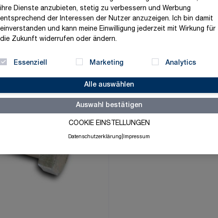
6,05 €
ihre Dienste anzubieten, stetig zu verbessern und Werbung
entsprechend der Interessen der Nutzer anzuzeigen. Ich bin damit
exklusive MwSt. und zzgl.
V
einverstanden und kann meine Einwilligung jederzeit mit Wirkung für
die Zukunft widerrufen oder ändern.
Versandbereit in 3 Tage
Menge
Essenziell
Marketing
Analytics
-
+
Alle auswählen
Auswahl bestätigen
Merkliste
COOKIE EINSTELLUNGEN
Datenschutzerklärung
|
Impressum