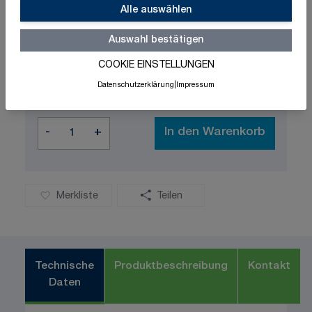
Alle auswählen
21,48 €
Auswahl bestätigen
COOKIE EINSTELLUNGEN
exklusive MwSt. und zzgl.
Versandkosten
Datenschutzerklärung
|
Impressum
Versandbereit in 3-5 Tage
Menge
-
+
In den Warenkorb
Merkliste
Teilen
Technische
Produktbeschreibung
Kontakt
Daten