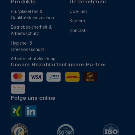
Produkte
Unternehmen
Prüfplaketten &
Über uns
Qualitätskennzeichen
Karriere
Betriebssicherheit &
Kontakt
Arbeitsschutz
Hygiene- &
Infektionsschutz
Arbeitsschutzkleidung
Unsere Bezahlarten
Unsere Partner
Mastercard
Visa
Vorkasse
DHL
UPS Express
Rechnung
Folge uns online
Xing>
LinkedIn>
TrustedShops
ISO 9001 zertifiziert
ISO 1400