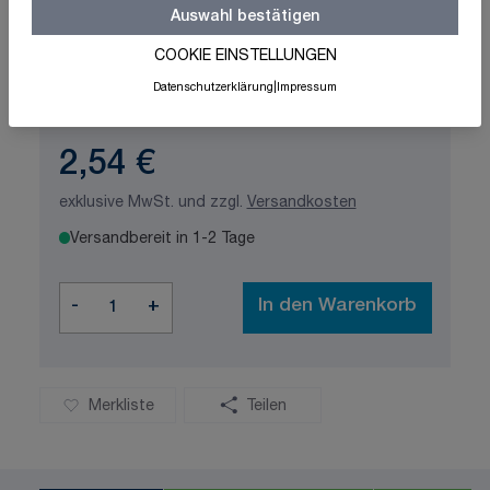
Auswahl bestätigen
COOKIE EINSTELLUNGEN
Schnelle Lieferung
Made in Germany
Datenschutzerklärung
|
Impressum
ISO-zertifizierte Qualität
2,54 €
exklusive MwSt. und zzgl.
Versandkosten
Versandbereit in 1-2 Tage
Menge
-
+
In den Warenkorb
Merkliste
Teilen