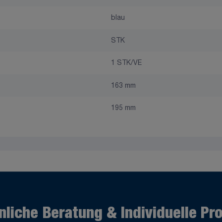
blau
STK
1 STK/VE
163 mm
195 mm
nliche Beratung & Individuelle Pr