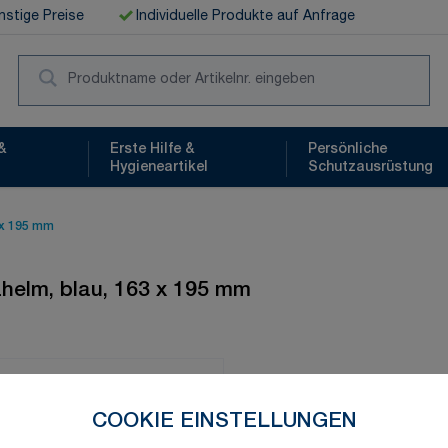
stige Preise
Individuelle Produkte auf Anfrage
Suc
&
Erste Hilfe &
Persönliche
Hygieneartikel
Schutzausrüstung
 x 195 mm
elm, blau, 163 x 195 mm
Schnelle Lieferung
COOKIE EINSTELLUNGEN