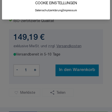
COOKIE EINSTELLUNGEN
Datenschutzerklärung
|
Impressum
Schnelle Lieferung
Made in Germany
ISO-zertifizierte Qualität
149,19 €
exklusive MwSt. und zzgl.
Versandkosten
Versandbereit in 5-10 Tage
Menge
-
+
In den Warenkorb
Merkliste
Teilen