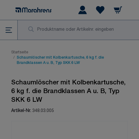
Zum Inhalt springen
Warenkorb
Wishlist Items
Su
Startseite
/
Schaumlöscher mit Kolbenkartusche, 6 kg f. die
Brandklassen A u. B, Typ SKK 6 LW
Schaumlöscher mit Kolbenkartusche,
6 kg f. die Brandklassen A u. B, Typ
SKK 6 LW
Artikel-Nr.
348.03.005