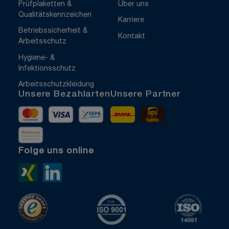
Prüfplaketten &
Über uns
Qualitätskennzeichen
Karriere
Betriebssicherheit &
Kontakt
Arbeitsschutz
Hygiene- &
Infektionsschutz
Arbeitsschutzkleidung
Unsere Bezahlarten
Unsere Partner
Mastercard
Visa
Vorkasse
DHL
UPS Express
Rechnung
Folge uns online
Xing>
LinkedIn>
TrustedShops
ISO 9001 zertifiziert
ISO 1400