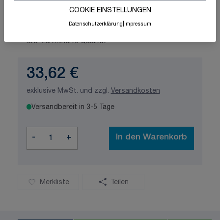
COOKIE EINSTELLUNGEN
Datenschutzerklärung
|
Impressum
Schnelle Lieferung
Made in Germany
ISO-zertifizierte Qualität
33,62 €
exklusive MwSt. und zzgl.
Versandkosten
Versandbereit in 3-5 Tage
Menge
-
+
In den Warenkorb
Merkliste
Teilen