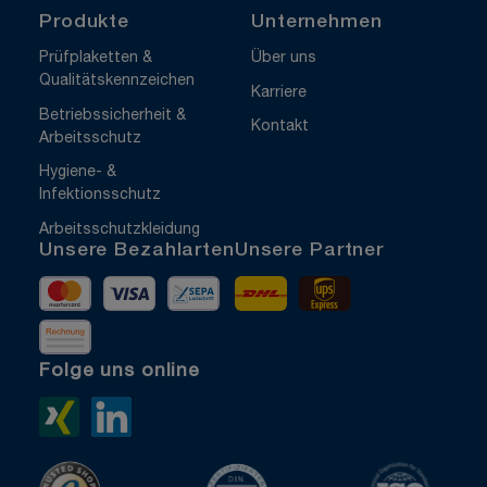
Produkte
Unternehmen
Prüfplaketten &
Über uns
Qualitätskennzeichen
Karriere
Betriebssicherheit &
Kontakt
Arbeitsschutz
Hygiene- &
Infektionsschutz
Arbeitsschutzkleidung
Unsere Bezahlarten
Unsere Partner
Mastercard
Visa
Vorkasse
DHL
UPS Express
Rechnung
Folge uns online
Xing>
LinkedIn>
TrustedShops
ISO 9001 zertifiziert
ISO 1400