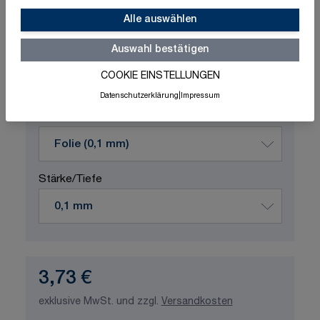
Alle auswählen
Produktvariation wählen
Auswahl bestätigen
Maße
COOKIE EINSTELLUNGEN
Datenschutzerklärung
|
Impressum
Material
Stärke/Tiefe
3,73 €
exklusive MwSt. und zzgl.
Versandkosten