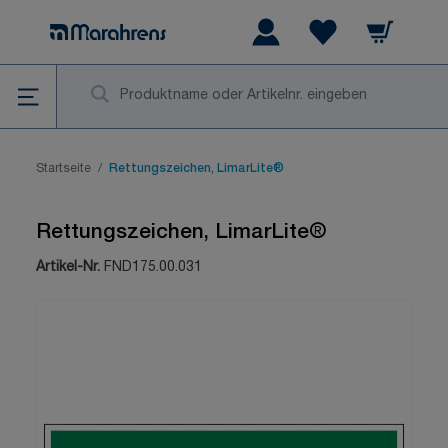
Zum Inhalt springen
Warenkorb
Wishlist Items
Su
Startseite
/
Rettungszeichen, LimarLite®
Rettungszeichen, LimarLite®
Artikel-Nr.
FND175.00.031