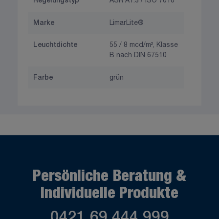
Regelungstyp
ASR A1.3 / ISO 7010
Marke
LimarLite®
Leuchtdichte
55 / 8 mcd/m², Klasse
B nach DIN 67510
Farbe
grün
Persönliche Beratung &
Individuelle Produkte
0421 69 444 999