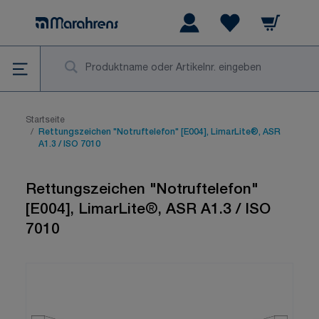
Zum Inhalt springen
Warenkorb
Wishlist Items
Su
Startseite
/
Rettungszeichen "Notruftelefon" [E004], LimarLite®, ASR
A1.3 / ISO 7010
Rettungszeichen "Notruftelefon"
[E004], LimarLite®, ASR A1.3 / ISO
7010