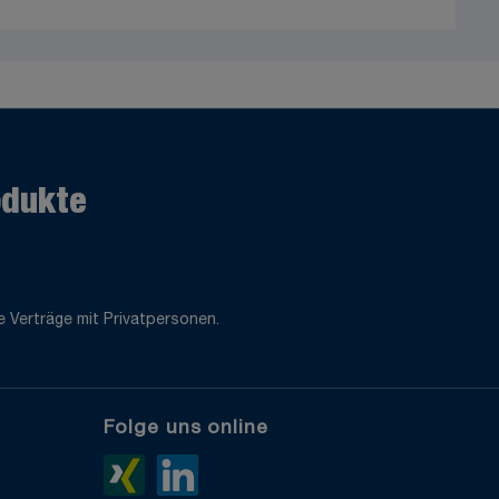
odukte
 Verträge mit Privatpersonen.
Folge uns online
e
Xing>
LinkedIn>