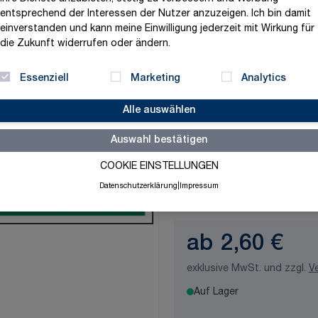
entsprechend der Interessen der Nutzer anzuzeigen. Ich bin damit
Maße
einverstanden und kann meine Einwilligung jederzeit mit Wirkung für
die Zukunft widerrufen oder ändern.
Essenziell
Marketing
Analytics
Material
Alle auswählen
Auswahl bestätigen
Stärke/Tiefe
COOKIE EINSTELLUNGEN
Datenschutzerklärung
|
Impressum
ab
2,60 €
exklusive MwSt. und zzgl.
V
Auf Lager