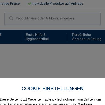
stige Preise
Individuelle Produkte auf Anfrage
Suc
&
Erste Hilfe &
Persönliche
Hygieneartikel
Schutzausrüstung
COOKIE EINSTELLUNGEN
Schnelle Lieferung
Diese Seite nutzt Website Tracking-Technologien von Dritten, um
Produktvariation wählen
ihre Dienste anzubieten, stetig zu verbessern und Werbung