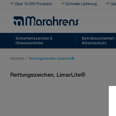
Zum Inhalt springen
Über 15.000 Produkte
Schnelle Lieferung
Gün
Sicherheitszeichen &
Betriebssicherheit 
Hinweisschilder
Arbeitsschutz
Startseite
/
Rettungszeichen, LimarLite®
Rettungszeichen, LimarLite®